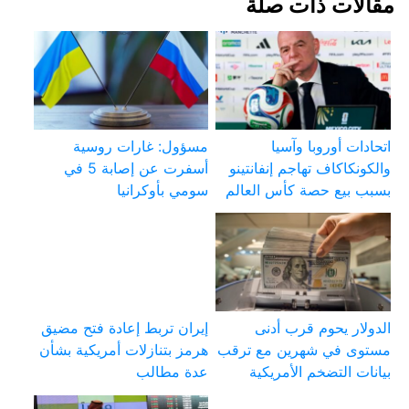
مقالات ذات صلة
اتحادات أوروبا وآسيا
مسؤول: غارات روسية
والكونكاكاف تهاجم إنفانتينو
أسفرت عن إصابة 5 في
بسبب بيع حصة كأس العالم
سومي بأوكرانيا
الدولار يحوم قرب أدنى
إيران تربط إعادة فتح مضيق
مستوى في شهرين مع ترقب
هرمز بتنازلات أمريكية بشأن
بيانات التضخم الأمريكية
عدة مطالب