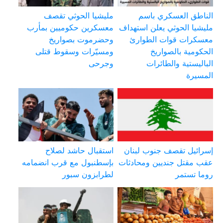
الناطق العسكري باسم
مليشيا الحوثي تقصف
مليشيا الحوثي يعلن استهداف
معسكرين حكوميين بمأرب
معسكرات قوات الطوارئ
وحضرموت بصواريخ
الحكومية بالصواريخ
ومسيّرات وسقوط قتلى
الباليستية والطائرات
وجرحى
المسيرة
إسرائيل تقصف جنوب لبنان
استقبال حاشد لصلاح
عقب مقتل جنديين ومحادثات
بإسطنبول مع قرب انضمامه
روما تستمر
لطرابزون سبور