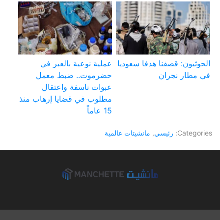
الحوثيون: قصفنا هدفا سعوديا
عملية نوعية بالعبر في
في مطار نجران
حضرموت.. ضبط معمل
عبوات ناسفة واعتقال
مطلوب في قضايا إرهاب منذ
15 عاماً
Categories:
رئيسي
,
مانشيتات عالمية