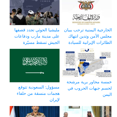
الخارجية اليمنية ترحب ببيان
مليشيا الحوثي تجدد قصفها
مجلس الأمن وتدين انتهاك
على مدينة مأرب ودفاعات
الطائرات الإيرانية للسيادة
الجيش تسقط مسيّرة
خمسة محاور برية مرشحة
مسؤول: السعودية تتوقع
لحسم جبهات الحروب في
هجمات منسقة من حلفاء
اليمن
لإيران