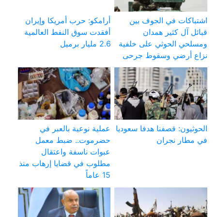
اشتباكات في الجوف بين
أرامكو: حرب أمريكا وإيران
قبائل آل كثير همدان
أفقدت سوق النفط العالمية
ومسلحي الحوثي على خلفية
2.6 مليار برميل
نزاع أرضي وسقوط جرحى
الحوثيون: قصفنا هدفا سعوديا
عملية نوعية بالعبر في
في مطار نجران
حضرموت.. ضبط معمل
عبوات ناسفة واعتقال
مطلوب في قضايا إرهاب منذ
15 عاماً