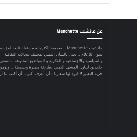
عن مانشيت Manchette
مانشيت Manchette .. صحيفة إلكترونية مستقلة تابعة لمؤس
بينون للإعلام .. تعنى بالشأن اليمني بمختلف مجالاته الثقافية
والسياسية والاجتماعية و الفكرية و المواضيع المتنوعة .. نسعى
جاهدين لتناول المشهد اليمني بطريقة مميزة وبسيطة .. ونؤمن
حرية التعبير لا قيود لها شعارنا ( أن أعرف أكثر .. أن أكتب ما أري
.