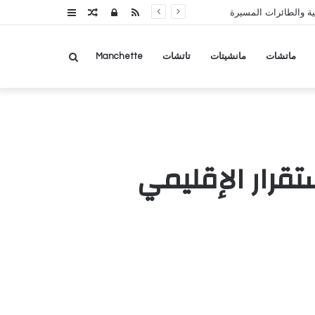
RSS
تسجيل
مقال
عمود
ة والطائرات المسيرة
الدخول
عشوائي
جانبي
بحث
ماتشات
مانشيتات
تاتشات
Manchette
عن
تقرار الإقليمي