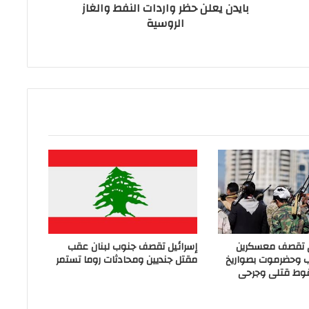
بايدن يعلن حظر واردات النفط والغاز
الروسية
ي تقصف معسكرين
إسرائيل تقصف جنوب لبنان عقب
ب وحضرموت بصواريخ
مقتل جنديين ومحادثات روما تستمر
وط قتلى وجرحى