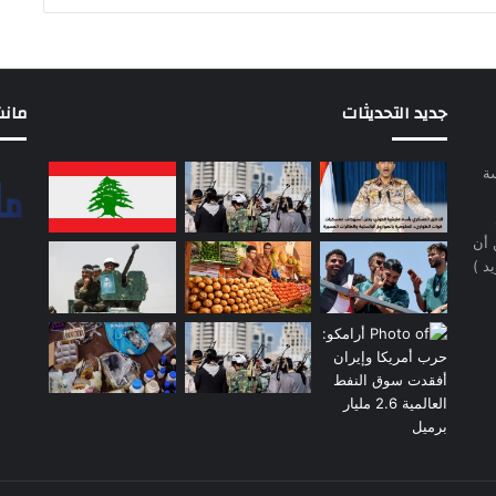
جديد التحديثات
مانشيت 
سة
 أن
د )