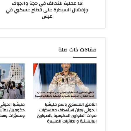
12 عملية للتحالف في حجة والجوف
وإفشال السيطرة على قطاع عسكري في
عبس
مقالات ذات صلة
الناطق العسكري باسم مليشيا
مليشيا الحوث
الحوثي يعلن استهداف معسكرات
حكوميين بمأر
قوات الطوارئ الحكومية بالصواريخ
ومسيّرات وسق
الباليستية والطائرات المسيرة