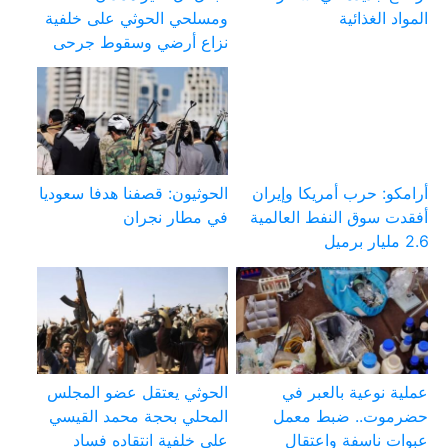
المواد الغذائية
ومسلحي الحوثي على خلفية
نزاع أرضي وسقوط جرحى
أرامكو: حرب أمريكا وإيران
الحوثيون: قصفنا هدفا سعوديا
أفقدت سوق النفط العالمية
في مطار نجران
2.6 مليار برميل
عملية نوعية بالعبر في
الحوثي يعتقل عضو المجلس
حضرموت.. ضبط معمل
المحلي بحجة محمد القيسي
عبوات ناسفة واعتقال
على خلفية انتقاده فساد