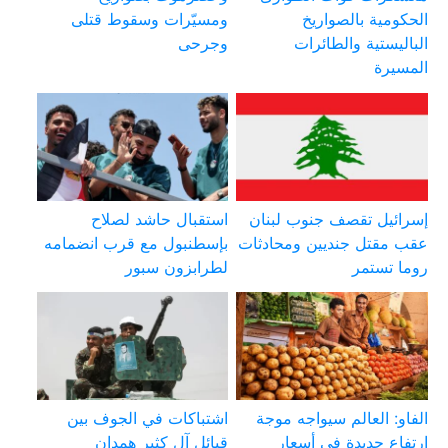
الحكومية بالصواريخ
ومسيّرات وسقوط قتلى
الباليستية والطائرات
وجرحى
المسيرة
إسرائيل تقصف جنوب لبنان
استقبال حاشد لصلاح
عقب مقتل جنديين ومحادثات
بإسطنبول مع قرب انضمامه
روما تستمر
لطرابزون سبور
الفاو: العالم سيواجه موجة
اشتباكات في الجوف بين
ارتفاع جديدة في أسعار
قبائل آل كثير همدان