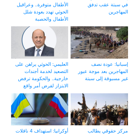
في سبتة عقب تدفق
الأطفال متوفرة.. وعراقيل
المهاجرين
الحوثي تهدد بعودة شلل
الأطفال والحصبة
إسبانيا: عودة نصف
العليمي: الحوثي يراهن على
المهاجرين بعد موجة عبور
التصعيد لخدمة أجندات
غير مسبوقة إلى سبتة
خارجية.. والحكومة ترفض
الابتزاز لفرض أمر واقع
مركز حقوقي يطالب
أوكرانيا: استهداف 4 ناقلات