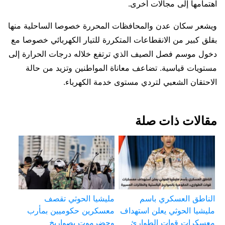
اهتمامها إلى مجالات أخرى.
ويشعر سكان عدن والمحافظات المحررة خصوصا الساحلية منها
بقلق كبير من الانقطاعات المتكررة للتيار الكهربائي خصوصا مع
دخول موسم فصل الصيف الذي ترتفع خلاله درجات الحرارة إلى
مستويات قياسية. تضاعف معاناة المواطنين وتزيد من حالة
الاحتقان الشعبي لتردي مستوى خدمة الكهرباء.
مقالات ذات صلة
الناطق العسكري باسم
مليشيا الحوثي تقصف
مليشيا الحوثي يعلن استهداف
معسكرين حكوميين بمأرب
معسكرات قوات الطوارئ
وحضرموت بصواريخ