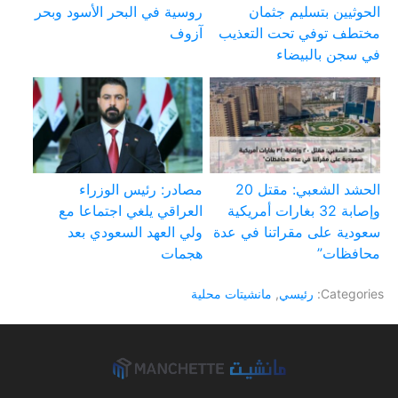
الحوثيين بتسليم جثمان
روسية في البحر الأسود وبحر
مختطف توفي تحت التعذيب
آزوف
في سجن بالبيضاء
الحشد الشعبي: مقتل 20
مصادر: رئيس الوزراء
وإصابة 32 بغارات أمريكية
العراقي يلغي اجتماعا مع
سعودية على مقراتنا في عدة
ولي العهد السعودي بعد
محافظات”
هجمات
Categories:
رئيسي
,
مانشيتات محلية