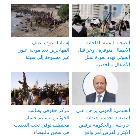
الصحة اليمنية: لقاحات
إسبانيا: عودة نصف
الأطفال متوفرة.. وعراقيل
المهاجرين بعد موجة عبور
الحوثي تهدد بعودة شلل
غير مسبوقة إلى سبتة
الأطفال والحصبة
العليمي: الحوثي يراهن على
مركز حقوقي يطالب
التصعيد لخدمة أجندات
الحوثيين بتسليم جثمان
خارجية.. والحكومة ترفض
مختطف توفي تحت التعذيب
الابتزاز لفرض أمر واقع
في سجن بالبيضاء