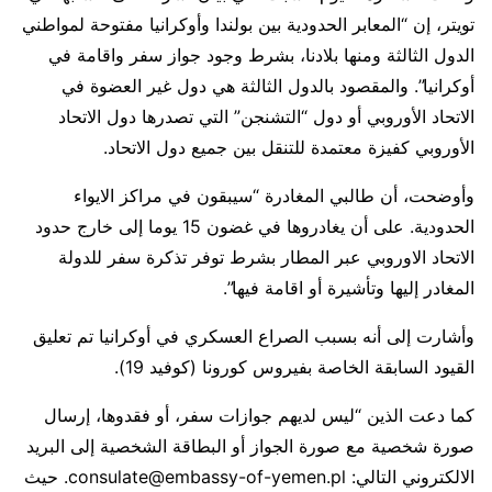
تويتر، إن “المعابر الحدودية بين بولندا وأوكرانيا مفتوحة لمواطني
الدول الثالثة ومنها بلادنا، بشرط وجود جواز سفر واقامة في
أوكرانيا”. والمقصود بالدول الثالثة هي دول غير العضوة في
الاتحاد الأوروبي أو دول “التشنجن” التي تصدرها دول الاتحاد
الأوروبي كفيزة معتمدة للتنقل بين جميع دول الاتحاد.
وأوضحت، أن طالبي المغادرة “سيبقون في مراكز الايواء
الحدودية. على أن يغادروها في غضون 15 يوما إلى خارج حدود
الاتحاد الاوروبي عبر المطار بشرط توفر تذكرة سفر للدولة
المغادر إليها وتأشيرة أو اقامة فيها”.
وأشارت إلى أنه بسبب الصراع العسكري في أوكرانيا تم تعليق
القيود السابقة الخاصة بفيروس كورونا (كوفيد 19).
كما دعت الذين “ليس لديهم جوازات سفر، أو فقدوها، إرسال
صورة شخصية مع صورة الجواز أو البطاقة الشخصية إلى البريد
الالكتروني التالي: consulate@embassy-of-yemen.pl. حيث