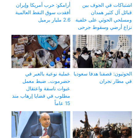
اشتباكات في الجوف بين
أرامكو: حرب أمريكا وإيران
قبائل آل كثير همدان
أفقدت سوق النفط العالمية
ومسلحي الحوثي على خلفية
2.6 مليار برميل
نزاع أرضي وسقوط جرحى
الحوثيون: قصفنا هدفا سعوديا
عملية نوعية بالعبر في
في مطار نجران
حضرموت.. ضبط معمل
عبوات ناسفة واعتقال
مطلوب في قضايا إرهاب منذ
15 عاماً