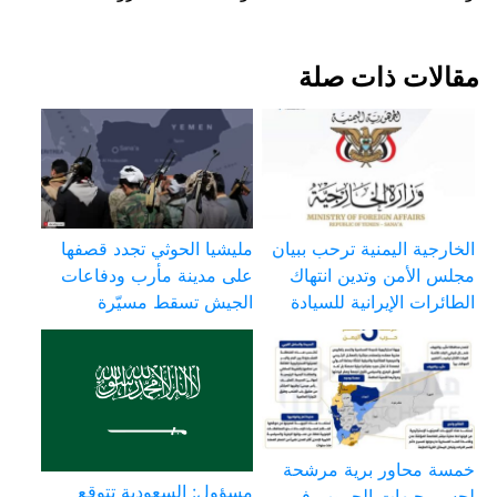
مقالات ذات صلة
الخارجية اليمنية ترحب ببيان
مليشيا الحوثي تجدد قصفها
مجلس الأمن وتدين انتهاك
على مدينة مأرب ودفاعات
الطائرات الإيرانية للسيادة
الجيش تسقط مسيّرة
خمسة محاور برية مرشحة
مسؤول: السعودية تتوقع
لحسم جبهات الحروب في