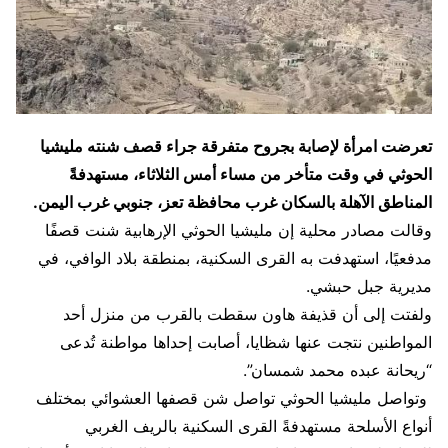
تعرضت امرأة لإصابة بجروح متفرقة جراء قصف شنته مليشيا
الحوثي في وقت متأخر من مساء أمس الثلاثاء، مستهدفةً
المناطق الآهلة بالسكان غرب محافظة تعز، جنوبي غرب اليمن.
وقالت مصادر محلية إن مليشيا الحوثي الإرهابية شنت قصفًا
مدفعيًا، استهدفت به القرى السكنية، بمنطقة بلاد الوافي، في
مديرية جبل حبشي.
ولفتت إلى أن قذيفة هاون سقطت بالقرب من منزل أحد
المواطنين نتجت عنها شظايا، أصابت إحداها مواطنة تُدعى
“ريحانة عبده محمد شمسان”.
وتواصل مليشيا الحوثي تواصل شن قصفها العشوائي بمختلف
أنواع الأسلحة مستهدفةً القرى السكنية بالريف الغربي