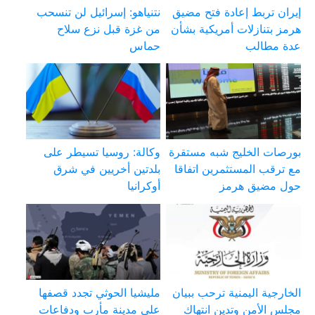
إيران تربط إعادة فتح مضيق
نتنياهو: إسرائيل لن تنسحب
هرمز بتنازلات أمريكية بشأن
من غزة قبل نزع سلاح
عدة مطالب
حماس
بورصات الخليج شبه مستقرة
وكالة: روسيا تسيطر على
مع ترقب المستثمرين اتفاقا
بلدتين أخريين في شرق
حول مضيق هرمز
أوكرانيا
الخارجية اليمنية ترحب ببيان
مليشيا الحوثي تجدد قصفها
مجلس الأمن وتدين انتهاك
على مدينة مأرب ودفاعات