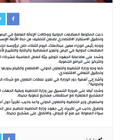
book
دعت الحكومة المنظمات الدولية ووكالات الإغاثة العاملة في اليمن،
وتحقيق الاستقرار الاقتصادي لضمان التخفيف من حدة الأزمة الإنسان
ووجه رئيس الوزراء معين عبدالملك، اليوم الثلاثاء، خلال ترؤوسه اج
المنظمات الدولية في اليمن وتعزيز الشفافية والرقابة والتقييم لأدا
وشدد على مضاعفة الجهود لتوفير بيئة العمل المناسبة للشركاء ال
والتركيز على البرامج التنموية.
كما وجه وزارة التخطيط والتعاون الدولي، الاضطلاع والقيام بدورها ا
وتحقيق التعافي الاقتصادي.
وأشار إلى أهمية دور الوزارة في تعزيز علاقات التعاون مع شركاء ا
والدولية”.
وشدد أيضا على ضرورة التنسيق بين وزارة التخطيط وبقية الجهات ا
المشاريع المتعثرة مع استقطاب مشاريع تنموية جديدة.
واستعرض وزير التخطيط والتعاون الدولي واعد باذيب، تقريراً حول أد
وتطرق باذيب في تقريره، إلى جهود وزارة التخطيط لتنظيم عمل الم
سواء الممولة عبر منح أو قروض، والاتفاق على مشاريع جديدة.
ok
شاركها