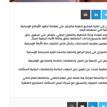
Face
Twitter
LinkedIn
طباعة
 إلى تنفيذ مشاريع تنموية والتركيز على معالجة تدهور الأوضاع الإنسانية
ية التي تشهدها البلاد.
تماعا لقيادة وزارة التخطيط والتعاون الدولي، بالعمل على تسهيل عمل
ئها، وتسريع إجراءات أنشطتها. وفق وكالة الأنباء اليمنية (سبأ).
دوليين وتوجيه المساعدات بشكل فاعل لتخفيف حدة الأزمة الإنسانية،
لمحوري في إنجاح البرامج والخطط والحشد اللازم للاستجابة الإنسانية
ليمن في التنمية من الدول والمنظمات المانحة والصناديق الإقليمية
لمعنية للبحث عن تمويل لدى الجهات المانحة والمنظمات الدولية لاستئناف
اء وأنشطة الوزارة وما نفذته خلال العام الماضي، وخططها للعام الحالي.
نظمات الدولية، والتنسيق مع شركاء اليمن لاستئناف المشاريع المتعثرة
Facebo
Twitter
LinkedIn
مشاركة عبر البريد
طباعة