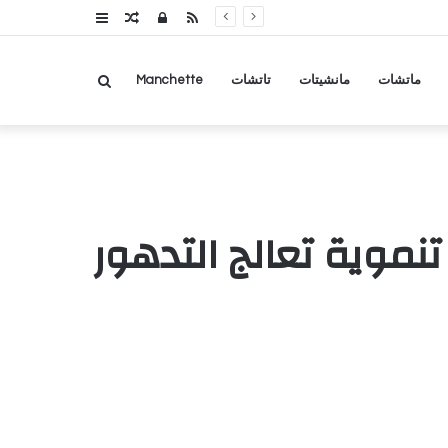
RSS
تسجيل
مقال
عمود
الدخول
عشوائي
جانبي
بحث
ماتشات
مانشيتات
تاتشات
Manchette
عن
نموية تعالج التدهور