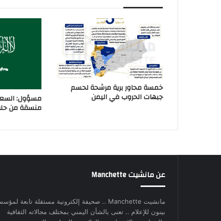
خمسة محاور برية مرشحة لحسم
جبهات الحروب في اليمن
مسؤول: السعو
منسقة من حلفا
عن مانشيت Manchette
مانشيت Manchette .. صحيفة إلكترونية مستقلة تابعة لمؤس
بينون للإعلام .. تعنى بالشأن اليمني بمختلف مجالاته الثقافية