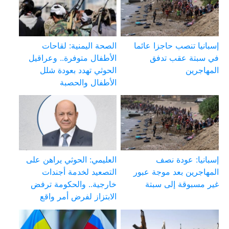
إسبانيا تنصب حاجزا عائما
الصحة اليمنية: لقاحات
في سبتة عقب تدفق
الأطفال متوفرة.. وعراقيل
المهاجرين
الحوثي تهدد بعودة شلل
الأطفال والحصبة
إسبانيا: عودة نصف
العليمي: الحوثي يراهن على
المهاجرين بعد موجة عبور
التصعيد لخدمة أجندات
غير مسبوقة إلى سبتة
خارجية.. والحكومة ترفض
الابتزاز لفرض أمر واقع