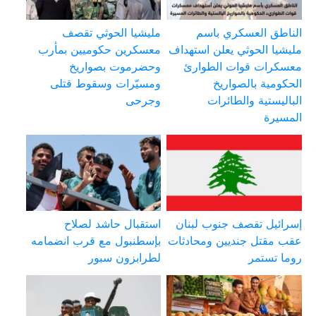
الناطق العسكري باسم
مليشيا الحوثي تقصف
مليشيا الحوثي يعلن استهداف
معسكرين حكوميين بمأرب
معسكرات قوات الطوارئ
وحضرموت بصواريخ
الحكومية بالصواريخ
ومسيّرات وسقوط قتلى
الباليستية والطائرات
وجرحى
المسيرة
إسرائيل تقصف جنوب لبنان
استقبال حاشد لصلاح
عقب مقتل جنديين ومحادثات
بإسطنبول مع قرب انضمامه
روما تستمر
لطرابزون سبور