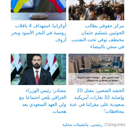
مركز حقوقي يطالب
أوكرانيا: استهداف 4 ناقلات
الحوثيين بتسليم جثمان
روسية في البحر الأسود وبحر
مختطف توفي تحت التعذيب
آزوف
في سجن بالبيضاء
الحشد الشعبي: مقتل 20
مصادر: رئيس الوزراء
وإصابة 32 بغارات أمريكية
العراقي يلغي اجتماعا مع
سعودية على مقراتنا في عدة
ولي العهد السعودي بعد
محافظات”
هجمات
Categories:
رئيسي
,
مانشيتات محلية