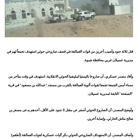
قتل ثلاثة جنود وأصيب آخرين من قوات العمالقة في قصف صاروخي حوثي استهدف تجمعاً لهم في
مديرية عسيلان غربي محافظة شبوة.
وأفاد مصدر عسكري، أن صاروخا باليستيا لمليشيا الحوثي الانقلابية، استهدف في وقت متأخر من
مساء أمس الجمعة تجمعا لقوات ألوية العمالقة بالقرب من مسجد “عبدالله بن مسعود” في قرية
“الصفحة” التابعة لمديرية عسيلان.
وأوضح المصدر، أن الصاروخ الحوثي أسفر عن مقتل 3 جنود على الأقل، أحدهم يدعى مسفر بن
صالح متاش الحارثي، وإصابة آخرين.
وأضاف المصدر، أن الاستهداف الصاروخي الحوثي دمَّر آليات عسكرية لقوات العمالقة (أطقم)