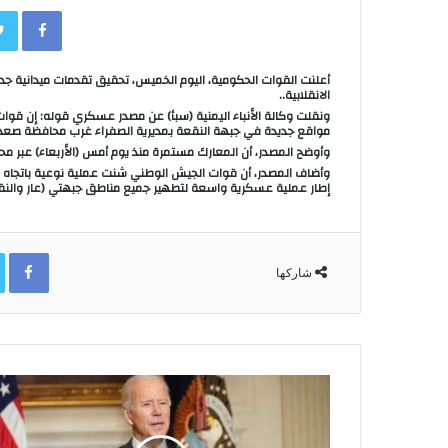
book
أعلنت القوات الحكومية، اليوم الخميس، تحقيق تقدمات ميدانية جد
الانقلابية..
ونقلت وكالة الأنباء اليمنية (سبأ) عن مصدر عسكري قوله: إن ق
مواقع جديدة في جبهة النقعة بمديرية الصفراء غرب محافظة صعد
وأوضح المصدر، أن المعارك مستمرة منذ يوم أمس (الأربعاء) عبر محو
وأضاف المصدر، أن قوات الجيش الوطني شنت عملية نوعية باتجاه مو
إطار عملية عسكرية واسعة لتطهير جميع مناطق جبهتي (عار والنقع
ok
شاركها