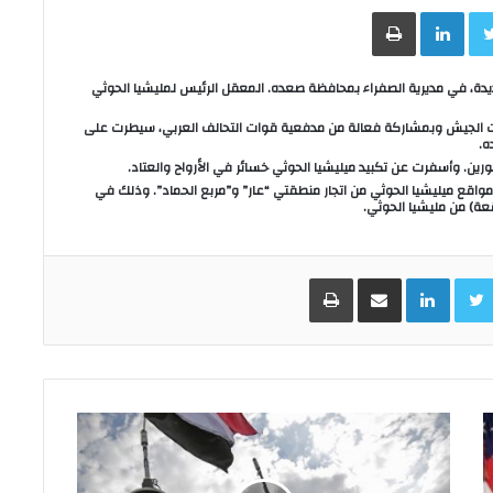
Face
Twitter
LinkedIn
طباعة
يدة، في مديرية الصفراء بمحافظة صعده. المعقل الرئيس لمليشيا الحوثي
وات الجيش وبمشاركة فعالة من مدفعية قوات التحالف العربي، سيطرت على
ه.
رين. وأسفرت عن تكبيد ميليشيا الحوثي خسائر في الأرواح والعتاد.
اقع ميليشيا الحوثي من اتجار منطقتي “عار” و”مربع الحماد”. وذلك في
ة) من مليشيا الحوثي.
Facebo
Twitter
LinkedIn
مشاركة عبر البريد
طباعة