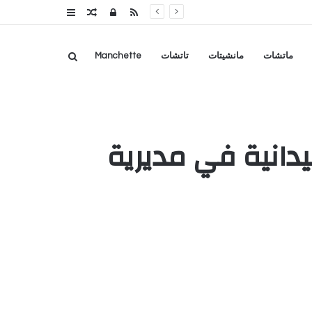
RSS
تسجيل
مقال
عمود
الدخول
عشوائي
جانبي
بحث
ماتشات
مانشيتات
تاتشات
Manchette
عن
دانية في مديرية