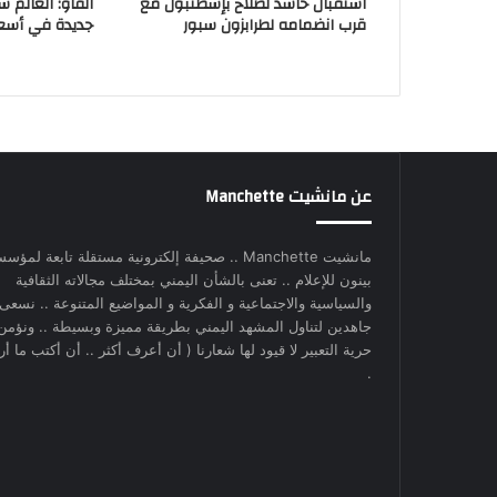
استقبال حاشد لصلاح بإسطنبول مع
الفاو: العالم 
قرب انضمامه لطرابزون سبور
جديدة في أسعار
عن مانشيت Manchette
مانشيت Manchette .. صحيفة إلكترونية مستقلة تابعة لمؤس
بينون للإعلام .. تعنى بالشأن اليمني بمختلف مجالاته الثقافية
والسياسية والاجتماعية و الفكرية و المواضيع المتنوعة .. نسعى
جاهدين لتناول المشهد اليمني بطريقة مميزة وبسيطة .. ونؤمن
حرية التعبير لا قيود لها شعارنا ( أن أعرف أكثر .. أن أكتب ما أري
.