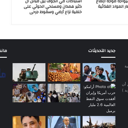
سيواجه موجة ارتفاع
اشتباكات في الجوف بين قبائل آل
 المواد الغذائية
كثير همدان ومسلحي الحوثي على
خلفية نزاع أرضي وسقوط جرحى
جديد التحديثات
مانشيت 
سة
 أن
د )