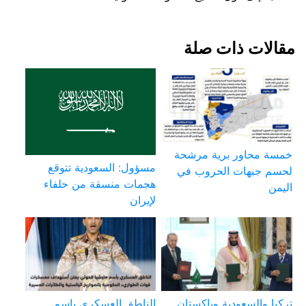
مقالات ذات صلة
خمسة محاور برية مرشحة
مسؤول: السعودية تتوقع
لحسم جبهات الحروب في
هجمات منسقة من حلفاء
اليمن
لإيران
تركيا والسعودية وباكستان
الناطق العسكري باسم