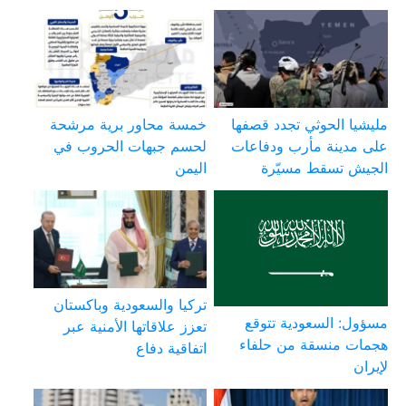
مليشيا الحوثي تجدد قصفها
خمسة محاور برية مرشحة
على مدينة مأرب ودفاعات
لحسم جبهات الحروب في
الجيش تسقط مسيّرة
اليمن
تركيا والسعودية وباكستان
مسؤول: السعودية تتوقع
تعزز علاقاتها الأمنية عبر
هجمات منسقة من حلفاء
اتفاقية دفاع
لإيران