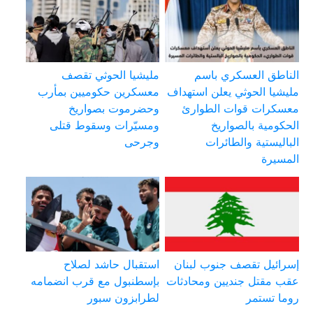
الناطق العسكري باسم
مليشيا الحوثي تقصف
مليشيا الحوثي يعلن استهداف
معسكرين حكوميين بمأرب
معسكرات قوات الطوارئ
وحضرموت بصواريخ
الحكومية بالصواريخ
ومسيّرات وسقوط قتلى
الباليستية والطائرات
وجرحى
المسيرة
إسرائيل تقصف جنوب لبنان
استقبال حاشد لصلاح
عقب مقتل جنديين ومحادثات
بإسطنبول مع قرب انضمامه
روما تستمر
لطرابزون سبور