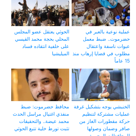
عملية نوعية بالعبر في
الحوثي يعتقل عضو المجلس
حضرموت.. ضبط معمل
المحلي بحجة محمد القيسي
عبوات ناسفة واعتقال
على خلفية انتقاده فساد
مطلوب في قضايا إرهاب منذ
الميليشيا
15 عاماً
الخنبشي يوجه بتشكيل غرفة
محافظ حضرموت: ضبط
عمليات مشتركة لتنظيم
منفذي اغتيال مراسل الحدث
حركة مقطورات الغاز من
محمد عيضة.. والتحقيقات
صافر وضمان وصولها
تثبت تورط خلية تتبع الحوثي
للمحافظات المحررة