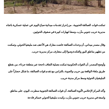
تمكنت قوات العمالقة الحنوبية، من إحراز تقدمات ميدانية صباح اليوم في عملية عسكرية باتجاه
مديرية حريب جنوبي مأرب، وسط انهيارات كبيرة في صفوف الحوثيين.
وقال مصدر ميداني، أن وحدات العمالقة خاضت معارك هي الأعنف ضد مليشيا الحوثي، وتمكنت
من تطهير مناطق البور والعكدة وصولا إلى مشارف مركز مديرية حريب.
وأوضح المصدر، أن القوات الحكومية تمكنت بعملية التفاف ناجحة عبر منطقة جرذاء، من ىقطع
طريق ملعاء الواقعة بين حريب والجوبة، بالتزامن مع تقدم قوات العمالقة، ما شكل حصاراً على
المليشيان الحوثية وسط مركز مدينة حريب.
وأكد المركز الإعلامي لألوية العمالقة، أن قوات العمالقة الجنوبية سطرت، اليوم، على مناطق
واسعة في مديرية حريب جنوبي مأرب، وكبدت مليشيا الحوثي خسائر فادحة