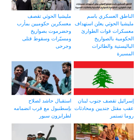
الناطق العسكري باسم
مليشيا الحوثي تقصف
مليشيا الحوثي يعلن استهداف
معسكرين حكوميين بمأرب
معسكرات قوات الطوارئ
وحضرموت بصواريخ
الحكومية بالصواريخ
ومسيّرات وسقوط قتلى
الباليستية والطائرات
وجرحى
المسيرة
إسرائيل تقصف جنوب لبنان
استقبال حاشد لصلاح
عقب مقتل جنديين ومحادثات
بإسطنبول مع قرب انضمامه
روما تستمر
لطرابزون سبور