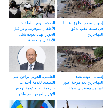
إسبانيا تنصب حاجزا عائما
الصحة اليمنية: لقاحات
في سبتة عقب تدفق
الأطفال متوفرة.. وعراقيل
المهاجرين
الحوثي تهدد بعودة شلل
الأطفال والحصبة
إسبانيا: عودة نصف
العليمي: الحوثي يراهن على
المهاجرين بعد موجة عبور
التصعيد لخدمة أجندات
غير مسبوقة إلى سبتة
خارجية.. والحكومة ترفض
الابتزاز لفرض أمر واقع