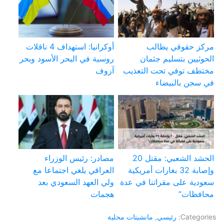
مركز حقوقي يطالب
أوكرانيا: استهداف 4 ناقلات
الحوثيين بتسليم جثمان
روسية في البحر الأسود وبحر
مختطف توفي تحت التعذيب
آزوف
في سجن بالبيضاء
الحشد الشعبي: مقتل 20
مصادر: رئيس الوزراء
وإصابة 32 بغارات أمريكية
العراقي يلغي اجتماعا مع
سعودية على مقراتنا في عدة
ولي العهد السعودي بعد
محافظات”
هجمات
Categories:
رئيسي
,
مانشيتات محلية