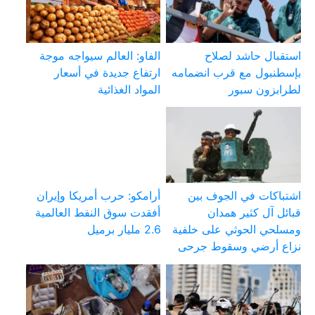
استقبال حاشد لصلاح
الفاو: العالم سيواجه موجة
بإسطنبول مع قرب انضمامه
ارتفاع جديدة في أسعار
لطرابزون سبور
المواد الغذائية
اشتباكات في الجوف بين
أرامكو: حرب أمريكا وإيران
قبائل آل كثير همدان
أفقدت سوق النفط العالمية
ومسلحي الحوثي على خلفية
2.6 مليار برميل
نزاع أرضي وسقوط جرحى