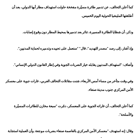
كما أعلن التحالف، عن تدمير طائرة مسيّرة مفخخة حاولت استهداف مطار أبها الدولي، بعد أن
أطلقتها المليشيا الحوثية اليوم الخميس.
وذكر، أن شظايا الطائرة المسيرة، تناثر بعد تدميرها بمحيط المطار دون وقوع إصابات.
وإذ أشار، إلى رصد “مصدر التهديد”، قال” “سنعمل على تحييده وتدميره لحماية المدنيين”.
وأضاف: “استهداف المدنيين يقابله خيار الضربات الجوية وفي إطار القانون الدولي الإنساني”.
وفي وقت متأخر من مساء أمس الأربعاء، شنت مقاتلات التحالف العربي، غارات جوية على معسكر
الأمن المركزي جنوب مدينة صنعاء.
كما أعلن التحالف، أن غاراته الجوية على المعسكر، دمّرت “سبعة مخازن للطائرات المسيّرة
والأسلحة”.
وقال: إنه استهدف “معسكر الأمن المركزي بالعاصمة صنعاء بضربات موجعة. وأن العملية استجابة