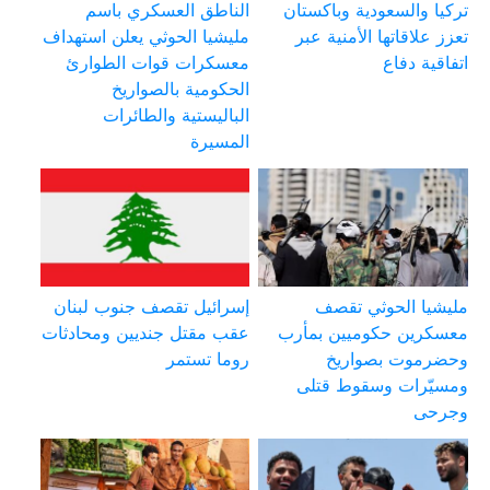
تركيا والسعودية وباكستان
الناطق العسكري باسم
تعزز علاقاتها الأمنية عبر
مليشيا الحوثي يعلن استهداف
اتفاقية دفاع
معسكرات قوات الطوارئ
الحكومية بالصواريخ
الباليستية والطائرات
المسيرة
مليشيا الحوثي تقصف
إسرائيل تقصف جنوب لبنان
معسكرين حكوميين بمأرب
عقب مقتل جنديين ومحادثات
وحضرموت بصواريخ
روما تستمر
ومسيّرات وسقوط قتلى
وجرحى