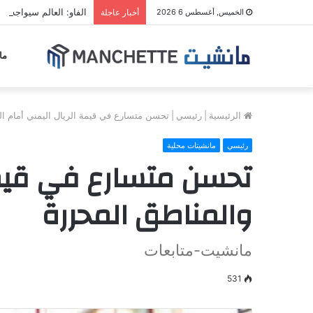
الفاو: العالم سيواجه مو
الخميس, أغسطس 6 2026
أخبار عاجلة
ما
الرئيسية
|
رئيسي
|
تحسن متسارع في قيمة الريال اليمني أمام ال
رئيسي
مانشيتات محلية
تحسن متسارع في قيمة 
والمناطق المحررة
مانشيت-متابعات
531