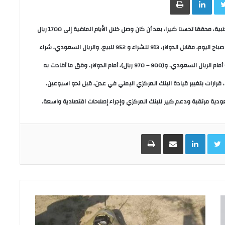
واصل الريال اليمني، اليوم الاثنين، تعافيه المستمر أمام العملات الأجنبية، محققا تحسنا كبيرا، بعد أن كان وصل خلال الأيام الماضية إلى 1700 ريال
وسجلت أسعار صرف الريال، بحسب البنك المركزي اليمني في عدن، صباح اليوم، مقابل الدولار، 913 للشراء و 952 للبيع. والريال السعودي، شراء
ويجري تداوله، في شركات الصرافة، بمدينة عدن، ما بين (240-290) أمام الريال السعودي. و(900 – 970 ريال)، أمام الدولار. وفق ما أفادت به
قرارات بتغيير قيادة البنك المركزي اليمني في عدن، قبل نحو اسبوعين.
دية مرتقبة ودعم كبير للبنك المركزي وإجراء إصلاحات اقتصادية واسعة.
Facebo
Twitter
LinkedIn
مشاركة عبر البريد
طباعة