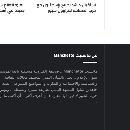
استقبال حاشد لصلاح بإسطنبول مع
الفاو: العالم 
قرب انضمامه لطرابزون سبور
جديدة في أسعار
عن مانشيت Manchette
مانشيت Manchette .. صحيفة إلكترونية مستقلة تابعة لمؤس
بينون للإعلام .. تعنى بالشأن اليمني بمختلف مجالاته الثقافية
والسياسية والاجتماعية و الفكرية و المواضيع المتنوعة .. نسعى
جاهدين لتناول المشهد اليمني بطريقة مميزة وبسيطة .. ونؤمن
حرية التعبير لا قيود لها شعارنا ( أن أعرف أكثر .. أن أكتب ما أري
.