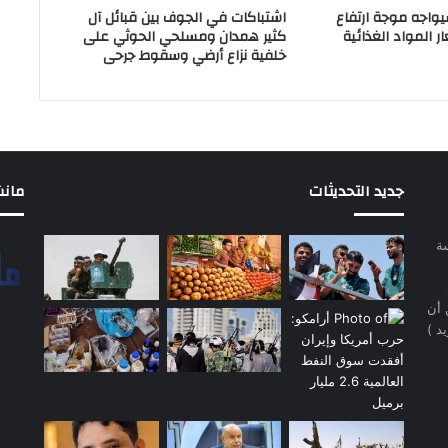
سيواجه موجة ارتفاع
اشتباكات في الجوف بين قبائل آل
 المواد الغذائية
كثير همدان ومسلحي الحوثي على
خلفية نزاع أرضي وسقوط جرحى
جديد التحديثات
مانشيت 
سة
 أن
د )