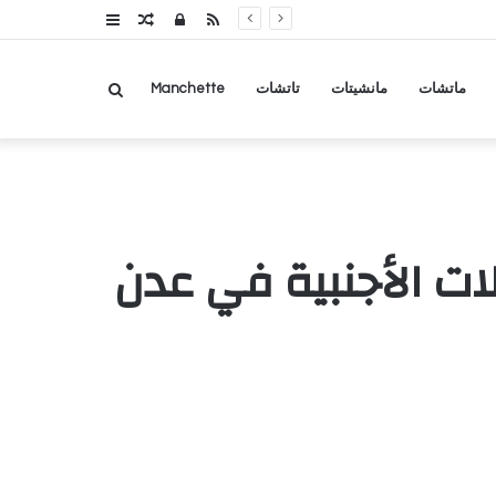
RSS
تسجيل
مقال
عمود
الدخول
عشوائي
جانبي
بحث
ماتشات
مانشيتات
تاتشات
Manchette
عن
ات الأجنبية في عدن