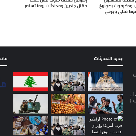
ي تقصف معسكرين
إسرائيل تقصف جنوب لبنان عقب
ب وحضرموت بصواريخ
مقتل جنديين ومحادثات روما تستمر
وط قتلى وجرحى
جديد التحديثات
مانشيت 
سة
 أن
د )