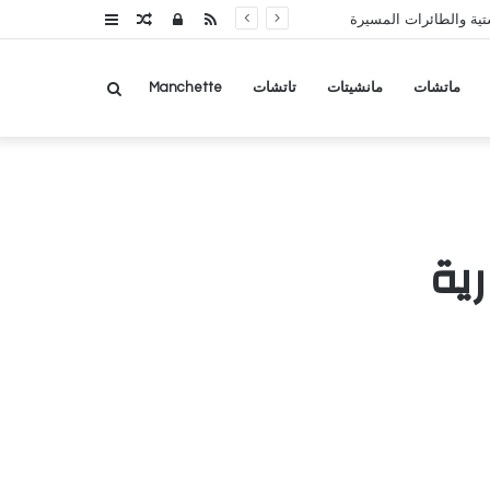
RSS
تسجيل
مقال
عمود
تية والطائرات المسيرة
الدخول
عشوائي
جانبي
بحث
ماتشات
مانشيتات
تاتشات
Manchette
عن
رية