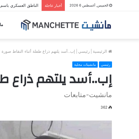
الناطق العسكري باسم م
الخميس, أغسطس 6 2026
أخبار عاجلة
ما
الرئيسية
|
رئيسي
|
إب..أسد يلتهم ذراع طفلة أثناء التقاط صورة ت
رئيسي
مانشيتات محلية
إب..أسد يلتهم ذراع طف
مانشيت-متابعات
362