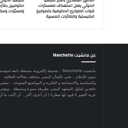
الناطق العسكري باسم مليشيا
مليشيا الحوث
الحوثي يعلن استهداف معسكرات
حكوميين بمأر
قوات الطوارئ الحكومية بالصواريخ
ومسيّرات وسق
الباليستية والطائرات المسيرة
عن مانشيت Manchette
مانشيت Manchette .. صحيفة إلكترونية مستقلة تابعة لمؤس
بينون للإعلام .. تعنى بالشأن اليمني بمختلف مجالاته الثقافية
والسياسية والاجتماعية و الفكرية و المواضيع المتنوعة .. نسعى
جاهدين لتناول المشهد اليمني بطريقة مميزة وبسيطة .. ونؤمن
حرية التعبير لا قيود لها شعارنا ( أن أعرف أكثر .. أن أكتب ما أري
.