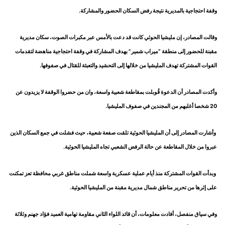
وقفة احتجاجية بالمديرية نتيجة رفض السكان الحضور والمشاركة.
وقالت المصادر، إن مليشيا الحوثي كانت قد دعت بالأمس عبر مكبرات الصوت، سكان مديرية
مقبنة للحضور إلى منطقة “ميراب شمير” بهدف المشاركة في وقفة احتجاجية مناهضة لتقدمات
القوات المشتركة تهدف المليشيا من خلالها إلى التحشيد والتعبئة للقتال في صفوفها.
وأكدت المصادر أن الدعوة قُوبلت بمقاطعة شعبية واسعة، وان من حضروا الوقفة لا يزيدون عن
20 شخصا أغلبهم من المجندين في صفوف المليشيا.
وأشارت المصادر إلى أن المليشيا الحوثية تلقت صفعة شعبية، حيث فشلت في جمع السكان الذين
عبروا من خلال المقاطعة عن حالة الرفض الشعبي تجاه المليشيا الحوثية.
وبدأت القوات المشتركة منذ أيام عملية عسكرية واسعة شملت مناطق غربي محافظة تعز تمكنت
على إثرها من تحرير مناطق شمال مديرية مقبنة من المليشيا الحوثية.
وفي سياق منفصل، أفادت معلومات، أن قائد اللواء الثاني مقاومة تهامية العميد فؤاد جهنم وثلاثة