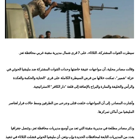
سيطرت القوات المشتركة، الثلاثاء، على 7 قرى شمال مديرية مقبنة غربي محافظة تعز.
وقالت مصادر محلية، أن مواجهات عنيفة خاضتها وحدات القوات المشتركة ضد مليشيا الحوثي في
عزلة “شمير”، تمكنت خلالها من فرض السيطرة الكاملة على قرى “الحناية والحكمة والعكدة
والرأس والخليفة والمنارة والبراح بالإضافة إلى قلعة “دار الكافر” الاستراتيجية.
وأشارت المصادر، إلى أن المواجهات خلفت قتلى وجرحى من الطرفين وسط حالات فرار لعناصر
المليشيا من أماكن تمركزها.
وذكر مصادر مطلعة في مديرية مقبنة التي تعد من أوسع مديريات محافظة تعز، وتتصل جغرافيا
بعدد من المديريات التابعة لمحافظات الحديدة وإب وتعز، أن مليشيا الحوثي فشلت الثلاثاء في تنفيذ