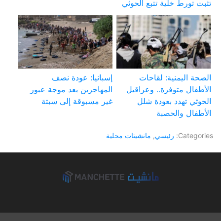
تثبت تورط خلية تتبع الحوثي
الصحة اليمنية: لقاحات
إسبانيا: عودة نصف
الأطفال متوفرة.. وعراقيل
المهاجرين بعد موجة عبور
الحوثي تهدد بعودة شلل
غير مسبوقة إلى سبتة
الأطفال والحصبة
Categories:
رئيسي
,
مانشيتات محلية