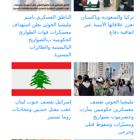
تركيا والسعودية وباكستان
الناطق العسكري باسم
تعزز علاقاتها الأمنية عبر
مليشيا الحوثي يعلن استهداف
اتفاقية دفاع
معسكرات قوات الطوارئ
الحكومية بالصواريخ
الباليستية والطائرات
المسيرة
مليشيا الحوثي تقصف
إسرائيل تقصف جنوب لبنان
معسكرين حكوميين بمأرب
عقب مقتل جنديين ومحادثات
وحضرموت بصواريخ
روما تستمر
ومسيّرات وسقوط قتلى
وجرحى