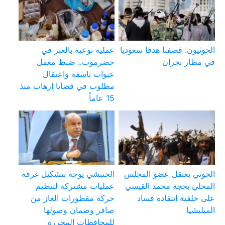
الحوثيون: قصفنا هدفا سعوديا
عملية نوعية بالعبر في
في مطار نجران
حضرموت.. ضبط معمل
عبوات ناسفة واعتقال
مطلوب في قضايا إرهاب منذ
15 عاماً
الحوثي يعتقل عضو المجلس
الخنبشي يوجه بتشكيل غرفة
المحلي بحجة محمد القيسي
عمليات مشتركة لتنظيم
على خلفية انتقاده فساد
حركة مقطورات الغاز من
الميليشيا
صافر وضمان وصولها
للمحافظات المحررة