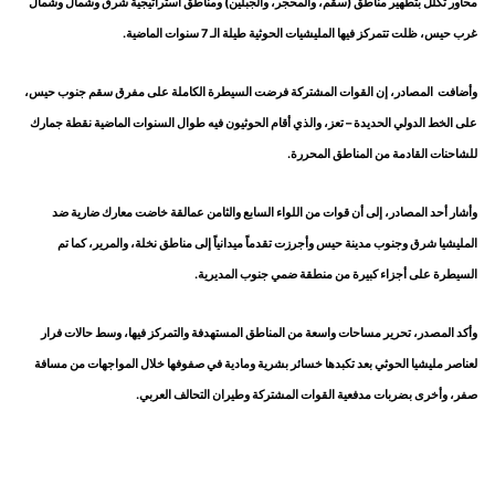
محاور تكلل بتطهير مناطق (سقم، والمحجر، والجبلين) ومناطق استراتيجية شرق وشمال وشمال
غرب حيس، ظلت تتمركز فيها المليشيات الحوثية طيلة الـ 7 سنوات الماضية.
وأضافت المصادر، إن القوات المشتركة فرضت السيطرة الكاملة على مفرق سقم جنوب حيس،
على الخط الدولي الحديدة – تعز، والذي أقام الحوثيون فيه طوال السنوات الماضية نقطة جمارك
للشاحنات القادمة من المناطق المحررة.
وأشار أحد المصادر، إلى أن قوات من اللواء السابع والثامن عمالقة خاضت معارك ضارية ضد
المليشيا شرق وجنوب مدينة حيس وأجرزت تقدماً ميدانياً إلى مناطق نخلة، والمرير، كما تم
السيطرة على أجزاء كبيرة من منطقة ضمي جنوب المديرية.
وأكد المصدر، تحرير مساحات واسعة من المناطق المستهدفة والتمركز فيها، وسط حالات فرار
لعناصر مليشيا الحوثي بعد تكبدها خسائر بشرية ومادية في صفوفها خلال المواجهات من مسافة
صفر، وأخرى بضربات مدفعية القوات المشتركة وطيران التحالف العربي.