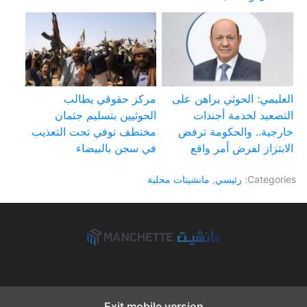
العليمي: الحوثي يراهن على
مركز حقوقي يطالب
التصعيد لخدمة أجندات
الحوثيين بتسليم جثمان
خارجية.. والحكومة ترفض
مختطف توفي تحت التعذيب
الابتزاز لفرض أمر واقع
في سجن بالبيضاء
Categories:
رئيسي
,
مانشيتات محلية
Exit mobile version