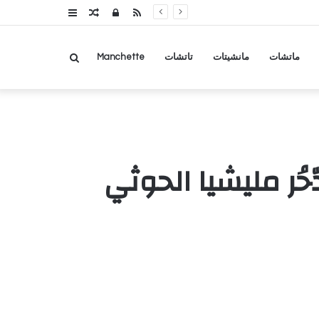
RSS
تسجيل
مقال
عمود
الدخول
عشوائي
جانبي
بحث
ماتشات
مانشيتات
تاتشات
Manchette
عن
ُر مليشيا الحوثي