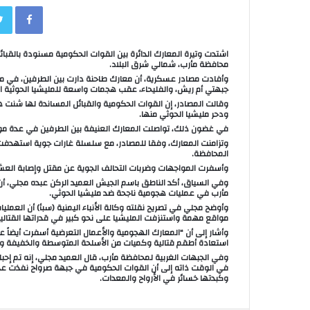
book
اشتدت وتيرة المعارك الدائرة بين القوات الحكومية مسنودة بالقبائ
محافظة مأرب، شمالي شرق البلاد.
وأفادت مصادر عسكرية، أن معارك طاحنة دارت بين الطرفين، في مخ
جبهتي أم ريش، والفليحاء، عقب هجمات واسعة للمليشيا الحوثية انت
وقالت المصادر، إن القوات الحكومية والقبائل المساندة لها شنت
ودحر مليشيا الحوثي منها.
في غضون ذلك، تواصلت المعارك العنيفة بين الطرفين في عدة مو
وتزامنت المعارك، وفقا للمصادر، مع سلسلة غارات جوية استهدفت
المحافظة.
وأسفرت المواجهات وضربات التحالف الجوية عن مقتل وإصابة العشرات
وفي السياق، أكد الناطق باسم الجيش العميد الركن عبده مجلي، أ
مأرب في عمليات هجومية ناجحة ضد مليشيا الحوثي.
وأوضح مجلي في تصريح نقلته وكالة الأنباء اليمنية (سبأ) أن العم
مواقع مهمة واستنزفت المليشيا على نحو كبير في قدراتها القتالية
وأشار إلى أن “المعارك الهجومية والأعمال التعرضية أسفرت أيضاً ع
استعادة أطقم قتالية وكميات من الأسلحة المتوسطة والخفيفة وال
وفي الجبهات الغربية لمحافظة مأرب، قال العميد مجلي، إنه تم إحبا
في الوقت ذاته إلى أن القوات الحكومية في جبهة صرواح نفذت عدداً
وكبدتها خسائر في الأرواح والمعدات.