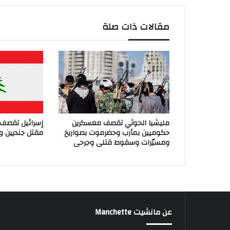
مقالات ذات صلة
مليشيا الحوثي تقصف معسكرين
إسرائيل تقصف 
حكوميين بمأرب وحضرموت بصواريخ
مقتل جنديين و
ومسيّرات وسقوط قتلى وجرحى
عن مانشيت Manchette