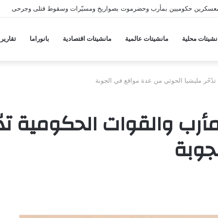
نان عقب مقتل جنديين ومحادثات روما تستمر
نشيتات محلية
مانشيتات عالمية
مانشيتات اقتصادية
بانوراما
تقارير
دّحُر مليشيا الحوثي من عدة مواقع في الجوبة
رب والقوات الحكومية تدّح
جوبة