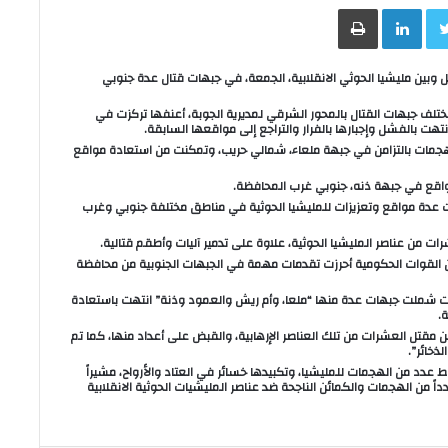
Face
Twitter
LinkedIn
طباعة
ل وبين مليشيا الحوثي الانقلابية، الجمعة، في جبهات قتال عدة جنوبي
تلف جبهات القتال بالمحور الشرقي لمديرية الجوبة، أعنفها تركزت في
هت بالفشل وإجبارها بالفرار والتراجع إلى مواقعها السابقة.
 هجمات بالتزامن في جبهة ملعاء، شمالي حريب، وتمكنت من استعادة مواقع
اقع في جبهة ذنه، جنوبي غرب المحافظة.
 عدة مواقع وتعزيزات للمليشيا الحوثية في مناطق مختلفة جنوبي وغرب
 من عناصر المليشيا الحوثية، علاوة على تدمير آليات وأطقم قتالية.
ن القوات الحكومية أحرزت تقدمات مهمة في الجبهات الجنوبية من محافظة
ليات شملت جبهات عدة منها “ملعا، وأم ريش والعمود وذنة” انتهت باستعادة
.
ن مقتل العشرات من تلك العناصر الإرهابية، والقبض على أعداد منها، كما تم
ذخائر”.
ط عدد من الهجمات للمليشيا، وتكبيدها خسائر في العتاد والأرواح، مشيراً
 من الهجمات والكمائن الناجحة ضد عناصر المليشيات الحوثية الانقلابية