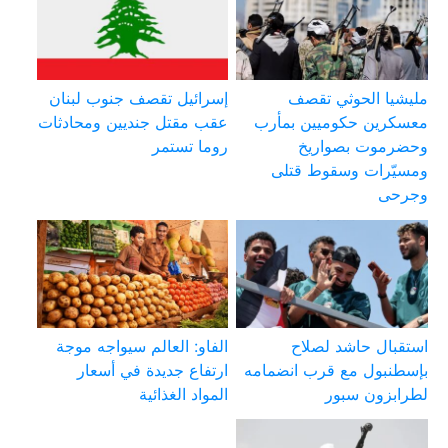
مليشيا الحوثي تقصف
إسرائيل تقصف جنوب لبنان
معسكرين حكوميين بمأرب
عقب مقتل جنديين ومحادثات
وحضرموت بصواريخ
روما تستمر
ومسيّرات وسقوط قتلى
وجرحى
استقبال حاشد لصلاح
الفاو: العالم سيواجه موجة
بإسطنبول مع قرب انضمامه
ارتفاع جديدة في أسعار
لطرابزون سبور
المواد الغذائية