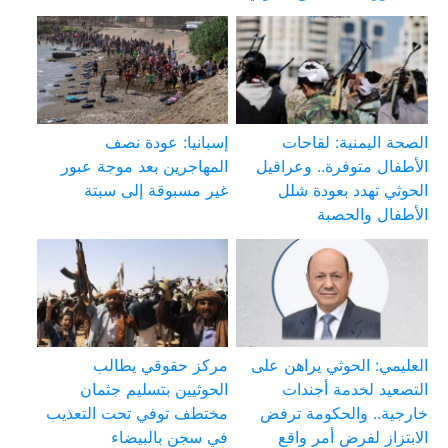
الصحة اليمنية: لقاحات
إسبانيا: عودة نصف
الأطفال متوفرة.. وعراقيل
المهاجرين بعد موجة عبور
الحوثي تهدد بعودة شلل
غير مسبوقة إلى سبتة
الأطفال والحصبة
العليمي: الحوثي يراهن على
مركز حقوقي يطالب
التصعيد لخدمة أجندات
الحوثيين بتسليم جثمان
خارجية.. والحكومة ترفض
مختطف توفي تحت التعذيب
الابتزاز لفرض أمر واقع
في سجن بالبيضاء