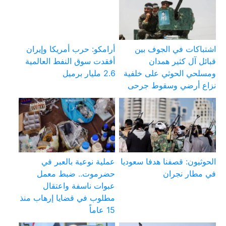
اشتباكات في الجوف بين
أرامكو: حرب أمريكا وإيران
قبائل آل كثير همدان
أفقدت سوق النفط العالمية
ومسلحي الحوثي على خلفية
2.6 مليار برميل
نزاع أرضي وسقوط جرحى
الحوثيون: قصفنا هدفا سعوديا
عملية نوعية بالعبر في
في مطار نجران
حضرموت.. ضبط معمل
عبوات ناسفة واعتقال
مطلوب في قضايا إرهاب منذ
15 عاماً