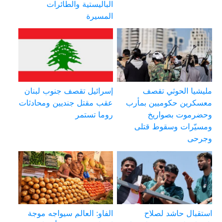
الباليستية والطائرات
المسيرة
مليشيا الحوثي تقصف
إسرائيل تقصف جنوب لبنان
معسكرين حكوميين بمأرب
عقب مقتل جنديين ومحادثات
وحضرموت بصواريخ
روما تستمر
ومسيّرات وسقوط قتلى
وجرحى
استقبال حاشد لصلاح
الفاو: العالم سيواجه موجة