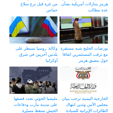
هرمز بتنازلات أمريكية بشأن
من غزة قبل نزع سلاح
عدة مطالب
حماس
بورصات الخليج شبه مستقرة
وكالة: روسيا تسيطر على
مع ترقب المستثمرين اتفاقا
بلدتين أخريين في شرق
حول مضيق هرمز
أوكرانيا
الخارجية اليمنية ترحب ببيان
مليشيا الحوثي تجدد قصفها
مجلس الأمن وتدين انتهاك
على مدينة مأرب ودفاعات
الطائرات الإيرانية للسيادة
الجيش تسقط مسيّرة