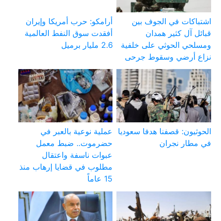
اشتباكات في الجوف بين
أرامكو: حرب أمريكا وإيران
قبائل آل كثير همدان
أفقدت سوق النفط العالمية
ومسلحي الحوثي على خلفية
2.6 مليار برميل
نزاع أرضي وسقوط جرحى
الحوثيون: قصفنا هدفا سعوديا
عملية نوعية بالعبر في
في مطار نجران
حضرموت.. ضبط معمل
عبوات ناسفة واعتقال
مطلوب في قضايا إرهاب منذ
15 عاماً