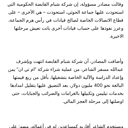
وقالت مصادر مسؤولة، إن شركة شبام القابضة الحكومية التي
استحوذت عليها جماعة الحوثي، استحوذت – هي الأخرى – على
قطاع الاتصالات الخاصة لصالح قيادات في رأس هرم الجماعة،
وعزز نفوذها على حساب قيادات أخرى باتت تعيش مرحلتها
الاخيرة.
وأضافت المصادر، أن شركة شبام القابضة انتهت وبإشرف
عبدالله مسفر الشاعر، من عملية شراء شركة “ام تي ان” يمن
وإعداد الدراسة والآلية الخاصة بتشغيلها، بأقل من ربع قيمتها
البالغة نحو 400 مليون دولار، بعد التضيق عليها بتقليل امدادها
بخدمات تيليمن وتكبيلها بالغرامات والضرائب والجبايات، حتى
اوصلتها إلى مرحلة العجز المالي.
ويستخدم الشاعر أقاربه كمساعدين له في أعماله، منهم: علي