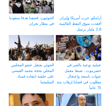
أرامكو: حرب أمريكا وإيران
الحوثيون: قصفنا هدفا سعوديا
أفقدت سوق النفط العالمية
في مطار نجران
2.6 مليار برميل
عملية نوعية بالعبر في
الحوثي يعتقل عضو المجلس
حضرموت.. ضبط معمل
المحلي بحجة محمد القيسي
عبوات ناسفة واعتقال
على خلفية انتقاده فساد
مطلوب في قضايا إرهاب منذ
الميليشيا
15 عاماً