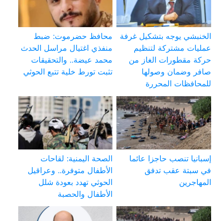
الخنبشي يوجه بتشكيل غرفة
محافظ حضرموت: ضبط
عمليات مشتركة لتنظيم
منفذي اغتيال مراسل الحدث
حركة مقطورات الغاز من
محمد عيضة.. والتحقيقات
صافر وضمان وصولها
تثبت تورط خلية تتبع الحوثي
للمحافظات المحررة
إسبانيا تنصب حاجزا عائما
الصحة اليمنية: لقاحات
في سبتة عقب تدفق
الأطفال متوفرة.. وعراقيل
المهاجرين
الحوثي تهدد بعودة شلل
الأطفال والحصبة