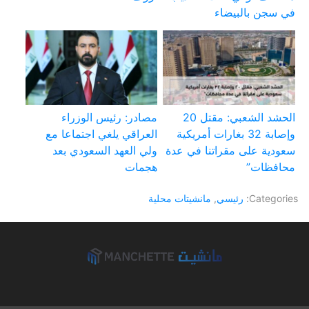
في سجن بالبيضاء
الحشد الشعبي: مقتل 20
مصادر: رئيس الوزراء
وإصابة 32 بغارات أمريكية
العراقي يلغي اجتماعا مع
سعودية على مقراتنا في عدة
ولي العهد السعودي بعد
محافظات”
هجمات
Categories:
رئيسي
,
مانشيتات محلية