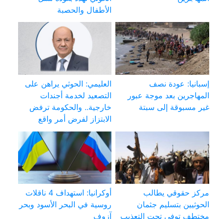
الأطفال والحصبة
إسبانيا: عودة نصف
العليمي: الحوثي يراهن على
المهاجرين بعد موجة عبور
التصعيد لخدمة أجندات
غير مسبوقة إلى سبتة
خارجية.. والحكومة ترفض
الابتزاز لفرض أمر واقع
مركز حقوقي يطالب
أوكرانيا: استهداف 4 ناقلات
الحوثيين بتسليم جثمان
روسية في البحر الأسود وبحر
مختطف توفي تحت التعذيب
آزوف