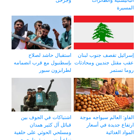
الباليستية والطائرات
وجرحى
المسيرة
إسرائيل تقصف جنوب لبنان
استقبال حاشد لصلاح
عقب مقتل جنديين ومحادثات
بإسطنبول مع قرب انضمامه
روما تستمر
لطرابزون سبور
الفاو: العالم سيواجه موجة
اشتباكات في الجوف بين
ارتفاع جديدة في أسعار
قبائل آل كثير همدان
المواد الغذائية
ومسلحي الحوثي على خلفية
نزاع أرضي وسقوط جرحى