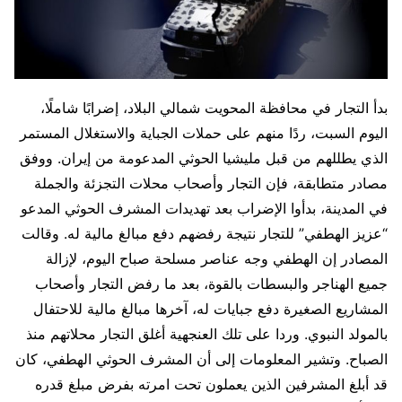
بدأ التجار في محافظة المحويت شمالي البلاد، إضرابًا شاملًا،
اليوم السبت، ردًا منهم على حملات الجباية والاستغلال المستمر
الذي يطللهم من قبل مليشيا الحوثي المدعومة من إيران. ووفق
مصادر متطابقة، فإن التجار وأصحاب محلات التجزئة والجملة
في المدينة، بدأوا الإضراب بعد تهديدات المشرف الحوثي المدعو
“عزيز الهطفي” للتجار نتيجة رفضهم دفع مبالغ مالية له. وقالت
المصادر إن الهطفي وجه عناصر مسلحة صباح اليوم، لإزالة
جميع الهناجر والبسطات بالقوة، بعد ما رفض التجار وأصحاب
المشاريع الصغيرة دفع جبايات له، آخرها مبالغ مالية للاحتفال
بالمولد النبوي. وردا على تلك العنجهية أغلق التجار محلاتهم منذ
الصباح. وتشير المعلومات إلى أن المشرف الحوثي الهطفي، كان
قد أبلغ المشرفين الذين يعملون تحت امرته بفرض مبلغ قدره