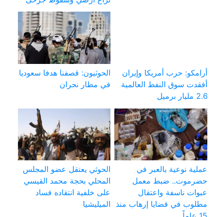
أرامكو: حرب أمريكا وإيران
الحوثيون: قصفنا هدفا سعوديا
أفقدت سوق النفط العالمية
في مطار نجران
2.6 مليار برميل
عملية نوعية بالعبر في
الحوثي يعتقل عضو المجلس
حضرموت.. ضبط معمل
المحلي بحجة محمد القيسي
عبوات ناسفة واعتقال
على خلفية انتقاده فساد
مطلوب في قضايا إرهاب منذ
الميليشيا
15 عاماً