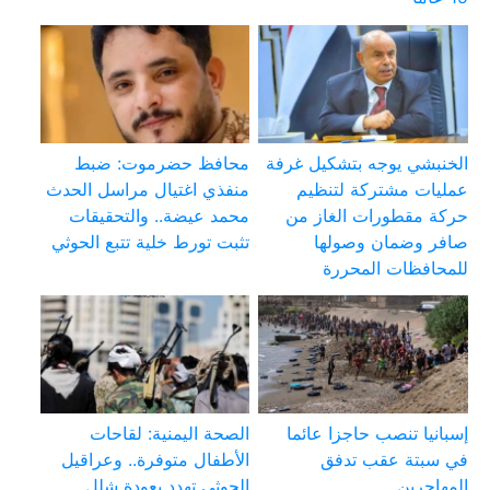
الخنبشي يوجه بتشكيل غرفة
محافظ حضرموت: ضبط
عمليات مشتركة لتنظيم
منفذي اغتيال مراسل الحدث
حركة مقطورات الغاز من
محمد عيضة.. والتحقيقات
صافر وضمان وصولها
تثبت تورط خلية تتبع الحوثي
للمحافظات المحررة
إسبانيا تنصب حاجزا عائما
الصحة اليمنية: لقاحات
في سبتة عقب تدفق
الأطفال متوفرة.. وعراقيل
المهاجرين
الحوثي تهدد بعودة شلل