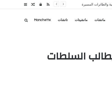
RSS
تسجيل
مقال
عمود
الدخول
عشوائي
جانبي
بحث
ماتشات
مانشيتات
تاتشات
Manchette
عن
ويطالب السلطات