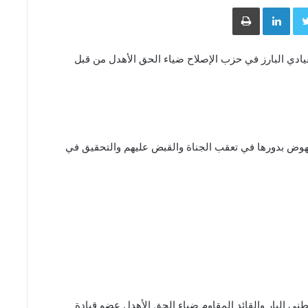
Face
Twitter
LinkedIn
طباعة
يادي البارز في حزب الإصلاح ضياء الحق الأهدل من قبل
نهوض بدورها في تعقب الجناة والقبض عليهم والتحقيق في
طني البار والقائد المقاوم ضياء الحق الأهدل عضو قيادة