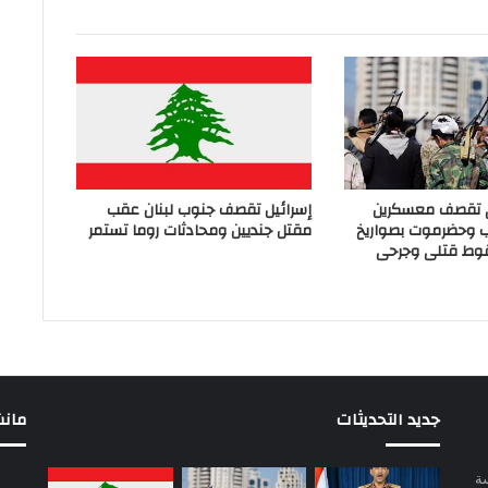
ي تقصف معسكرين
إسرائيل تقصف جنوب لبنان عقب
ب وحضرموت بصواريخ
مقتل جنديين ومحادثات روما تستمر
وط قتلى وجرحى
جديد التحديثات
مانشيت 
سة