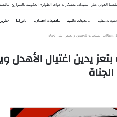
عسكرين حكوميين بمأرب وحضرموت بصواريخ ومسيّرات وسقوط قتلى وجرحى
نشيتات محلية
مانشيتات عالمية
مانشيتات اقتصادية
بانوراما
تقارير
هدل ويطالب السلطات للتحقيق والقبض على الجناة
 بتعز يدين اغتيال الأهدل 
لجناة