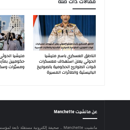
مقالات ذات صلة
الناطق العسكري باسم مليشيا
مليشيا الحوث
الحوثي يعلن استهداف معسكرات
حكوميين بمأر
قوات الطوارئ الحكومية بالصواريخ
ومسيّرات وسق
الباليستية والطائرات المسيرة
عن مانشيت Manchette
مانشيت Manchette .. صحيفة إلكترونية مستقلة تابعة لمؤس