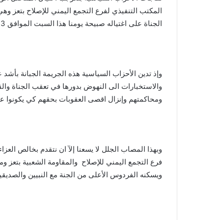
المكتب التنفيذي لفرع التجمع اليمني للإصلاح بتعز وهي
الجناة على اغتياله صبيحة يومنا هذا السبت الموافق 23 اكتوبر 2021 بُعَيد خروجه من منزله .
وإذ تدين الأحزاب السياسية هذه الجريمة الجبانة بأشد عب
والاستخبارات الى النهوض بدورها في تعقب الجناة وا
ومحاكمتهم وإنزال اقصى العقوبات بحقهم كي يكونوا عب
وبهذا المصاب الجلل لا يسعنا إلآ ان نتقدم بخالص العز
فرع التجمع اليمني للإصلاح والمقاومة الشعبية بتعز و
ويسكنه الفردوس الأعلى من الجنة مع النبيين والصديقي