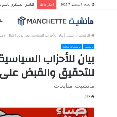
مليشيا الحوثي تقصف م
الجمعة, أغسطس 7 2026
أخبار عاجلة
ما
الرئيسية
|
رئيسي
|
بيان للأحزاب السياسية بتعز يدين اغتيال الأ
رئيسي
مانشيتات محلية
بيان للأحزاب السياسية
للتحقيق والقبض على ا
مانشيت-متابعات
327