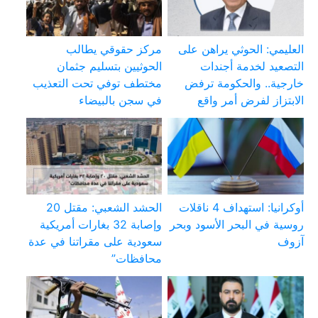
العليمي: الحوثي يراهن على
مركز حقوقي يطالب
التصعيد لخدمة أجندات
الحوثيين بتسليم جثمان
خارجية.. والحكومة ترفض
مختطف توفي تحت التعذيب
الابتزاز لفرض أمر واقع
في سجن بالبيضاء
أوكرانيا: استهداف 4 ناقلات
الحشد الشعبي: مقتل 20
روسية في البحر الأسود وبحر
وإصابة 32 بغارات أمريكية
آزوف
سعودية على مقراتنا في عدة
محافظات”