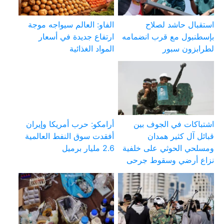
استقبال حاشد لصلاح
الفاو: العالم سيواجه موجة
بإسطنبول مع قرب انضمامه
ارتفاع جديدة في أسعار
لطرابزون سبور
المواد الغذائية
اشتباكات في الجوف بين
أرامكو: حرب أمريكا وإيران
قبائل آل كثير همدان
أفقدت سوق النفط العالمية
ومسلحي الحوثي على خلفية
2.6 مليار برميل
نزاع أرضي وسقوط جرحى