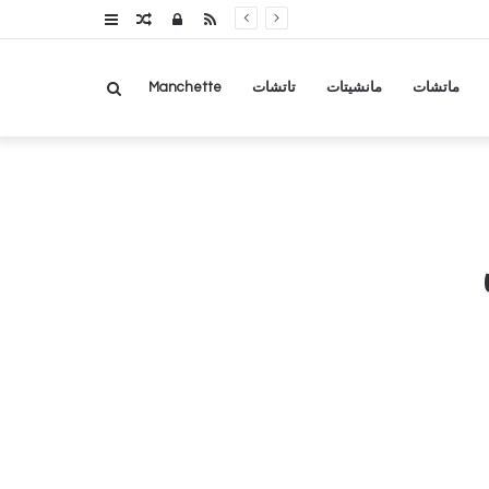
RSS
تسجيل
مقال
عمود
الدخول
عشوائي
جانبي
بحث
ماتشات
مانشيتات
تاتشات
Manchette
عن