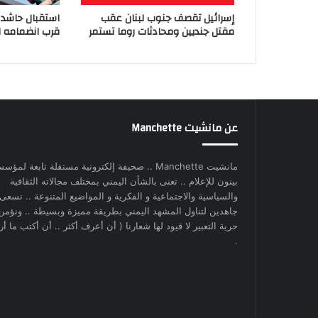
إسرائيل تقصف جنوب لبنان عقب
استقبال حاشد 
مقتل جنديين ومحادثات روما تستمر
قرب انضمامه ل
عن مانشيت Manchette
مانشيت Manchette .. صحيفة إلكترونية مستقلة تابعة لمؤس
بينون للإعلام .. تعنى بالشأن اليمني بمختلف مجالاته الثقافية
والسياسية والاجتماعية و الفكرية و المواضيع المتنوعة .. نسعى
جاهدين لتناول المشهد اليمني بطريقة مميزة وبسيطة .. ونؤمن
حرية التعبير لا قيود لها شعارنا ( أن أعرف أكثر .. أن أكتب ما أري
.