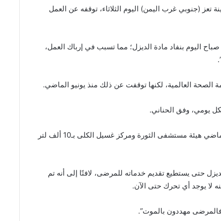
تعز (جنوبي غرب اليمن) اليوم الثلاثاء، توقفه عن العمل
باح اليوم بنفاد مادة الديزل؛ مما تسبب في إرباك العمل،
ة الصحة العالمية، لكنها توقفت عن ذلك منذ يونيو الماضي.
وأضاف أن السلطة المحلية دعمت أواخر يوليو/تموز الماضي هيئة مستشفى الثورة ومركز غسيل الكلى بـ10 ألف لتر
ركز يحتاج يوميًا لقرابة 200 لتر من الديزل حتى يستطيع تقديم خدماته للمرضى، لافتًا إلى أنه تم
ه لا يوجد أي تحرك حتى الآن.
 فالمرضى مهددون بالموت”.