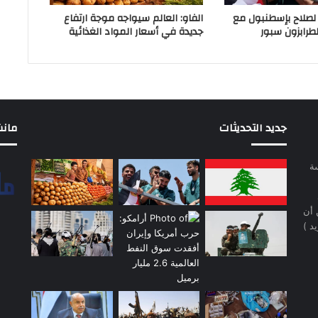
لصلاح بإسطنبول مع
الفاو: العالم سيواجه موجة ارتفاع
طرابزون سبور
جديدة في أسعار المواد الغذائية
جديد التحديثات
مانشيت 
سة
 أن
د )