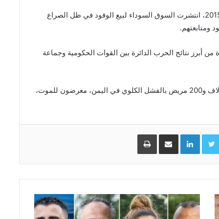
وتعاني مدينة تعز من استمرار أزمات الوقود منذ العام 2015، انتشرت السوق السوداء لبيع الوقود في ظل الصراع
د ومتابعتهم.
 من أبرز نتائج الحرب الدائرة بين القوات الحكومية وجماعة
ووفق منظمة الصحة العالمية، فإن هناك قرابة خمسة آلاف و200 مريض بالفشل الكلوي في اليمن، معرضون للموت،
Facebo
Twitter
LinkedIn
مشاركة عبر البريد
طباعة