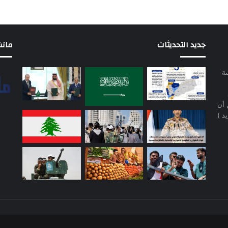
جديد التحديثات
مانشيت 
سة
 أن
د )