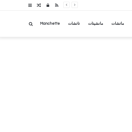
RSS
تسجيل
مقال
عمود
الدخول
عشوائي
جانبي
بحث
ماتشات
مانشيتات
تاتشات
Manchette
عن