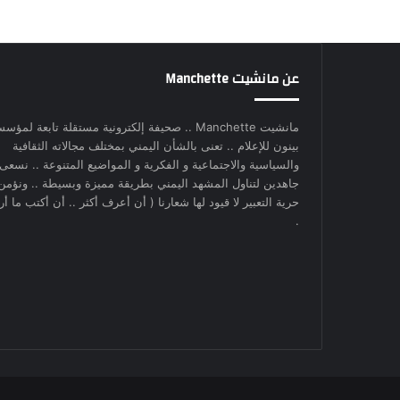
عن مانشيت Manchette
مانشيت Manchette .. صحيفة إلكترونية مستقلة تابعة لمؤس
بينون للإعلام .. تعنى بالشأن اليمني بمختلف مجالاته الثقافية
والسياسية والاجتماعية و الفكرية و المواضيع المتنوعة .. نسعى
جاهدين لتناول المشهد اليمني بطريقة مميزة وبسيطة .. ونؤمن
حرية التعبير لا قيود لها شعارنا ( أن أعرف أكثر .. أن أكتب ما أري
.