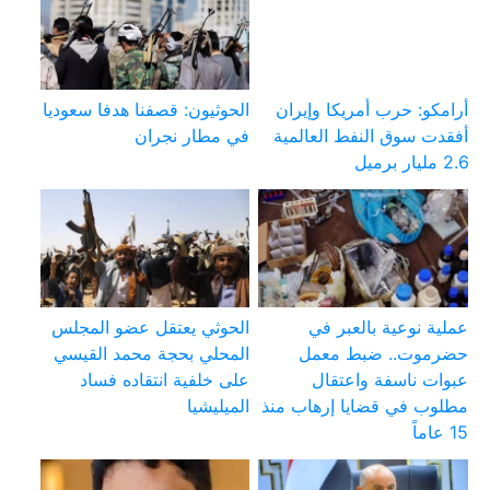
أرامكو: حرب أمريكا وإيران
الحوثيون: قصفنا هدفا سعوديا
أفقدت سوق النفط العالمية
في مطار نجران
2.6 مليار برميل
عملية نوعية بالعبر في
الحوثي يعتقل عضو المجلس
حضرموت.. ضبط معمل
المحلي بحجة محمد القيسي
عبوات ناسفة واعتقال
على خلفية انتقاده فساد
مطلوب في قضايا إرهاب منذ
الميليشيا
15 عاماً