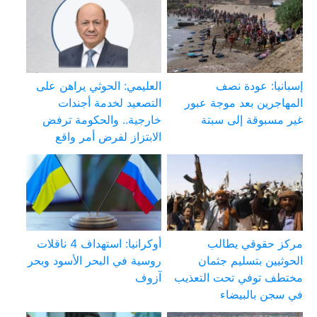
إسبانيا: عودة نصف
العليمي: الحوثي يراهن على
المهاجرين بعد موجة عبور
التصعيد لخدمة أجندات
غير مسبوقة إلى سبتة
خارجية.. والحكومة ترفض
الابتزاز لفرض أمر واقع
مركز حقوقي يطالب
أوكرانيا: استهداف 4 ناقلات
الحوثيين بتسليم جثمان
روسية في البحر الأسود وبحر
مختطف توفي تحت التعذيب
آزوف
في سجن بالبيضاء