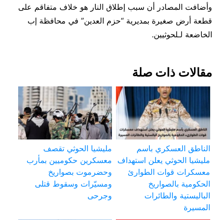
وأضافت المصادر أن سبب إطلاق النار هو خلاف متفاقم على
قطعة أرض صغيرة بمديرية “حزم العدين” في محافظة إب
الخاضعة لـلحوثيين.
مقالات ذات صلة
الناطق العسكري باسم
مليشيا الحوثي تقصف
مليشيا الحوثي يعلن استهداف
معسكرين حكوميين بمأرب
معسكرات قوات الطوارئ
وحضرموت بصواريخ
الحكومية بالصواريخ
ومسيّرات وسقوط قتلى
الباليستية والطائرات
وجرحى
المسيرة