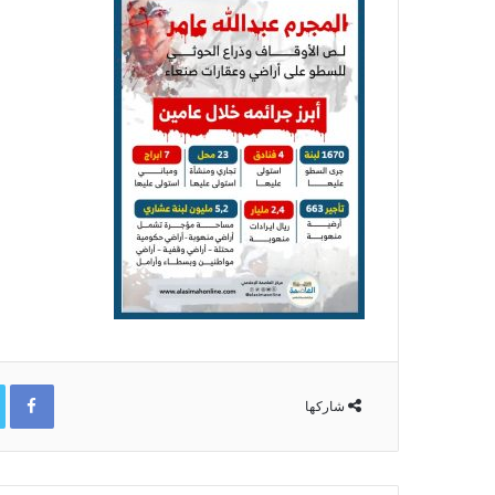
ok
شاركها