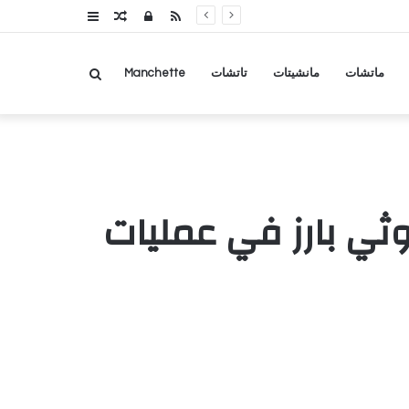
RSS
تسجيل
مقال
عمود
الدخول
عشوائي
جانبي
بحث
ماتشات
مانشيتات
تاتشات
Manchette
عن
ي بارز في عمليات