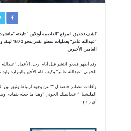
book
كشف تحقيق لموقع “العاصمة أونلاين ” تابعته “مانشي
العامين الأخيرين.
وقد أظهر فيديو انتشر قبل أيام رجل الأعمال”عبدالل
الحوثي “عبدالله عامر” وكيف قام الأخير باابتزازه وايد
وأفادت مصادر خاصة ل “” عن وجود ارتباط وثيق بين ال
المليشيا ” عبدالملك الحوثي “وهذا ما جعله يتمادى وي
أي رادع.