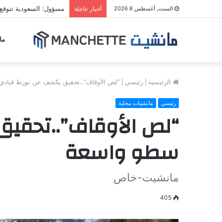
مسؤول: السعودية تتوقع
السبت, أغسطس 8 2026
أخبار عاجلة
ما
الرئيسية
|
رئيسي
|
“لص الأوقاف”..تحقيق يكشف عن تورط قيادي
رئيسي
مانشيتات محلية
“لص الأوقاف”..تحقيق
سطو واسعة
مانشيت-خاص
405