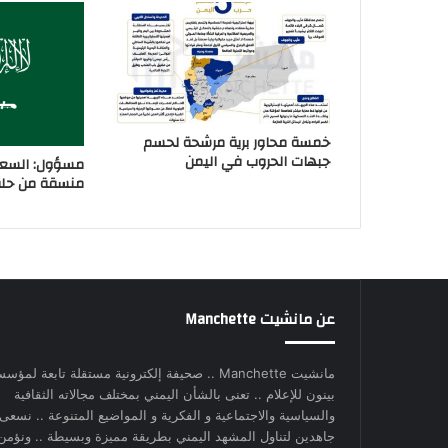
خمسة محاور برية مرشحة لحسم
جبهات الحروب في اليمن
مسؤول: السعو
منسقة من حلفا
عن مانشيت Manchette
مانشيت Manchette .. صحيفة إلكترونية مستقلة تابعة لمؤس
بينون للإعلام .. تعنى بالشأن اليمني بمختلف مجالاته الثقافية
والسياسية والاجتماعية و الفكرية و المواضيع المتنوعة .. نسعى
جاهدين لتناول المشهد اليمني بطريقة مميزة وبسيطة .. ونؤمن