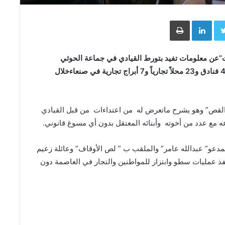
Face
Twitter
LinkedIn
طباعة
ت”عن معلومات تفيد بتورط القيادي في جماعة الحوثي
“عبدالله عامر” بعمليات سطو تقدر بنحو 1670 لبنة، و4 فنادق و23 محلاً تجارياً و7 أبراج تجارية في صنعاءخلال
ه القص” وهو يشرح ماتعرض له من اعتداءات من قبل القيادي
اعه مع عدد من أخوته وأبنائه المعتقل بدون أي مسوغ قانوني.
مدعو” عبدالله عامر” والملقب ب ” لص الأوقاف” وعائلة زعيم
نفذ عمليات سطو وابتزاز للمواطنين والتجار في العاصمة دون