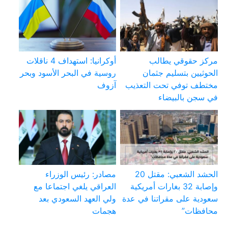
مركز حقوقي يطالب
أوكرانيا: استهداف 4 ناقلات
الحوثيين بتسليم جثمان
روسية في البحر الأسود وبحر
مختطف توفي تحت التعذيب
آزوف
في سجن بالبيضاء
الحشد الشعبي: مقتل 20
مصادر: رئيس الوزراء
وإصابة 32 بغارات أمريكية
العراقي يلغي اجتماعا مع
سعودية على مقراتنا في عدة
ولي العهد السعودي بعد
محافظات”
هجمات