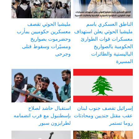
الناطق العسكري باسم
مليشيا الحوثي تقصف
مليشيا الحوثي يعلن استهداف
معسكرين حكوميين بمأرب
معسكرات قوات الطوارئ
وحضرموت بصواريخ
الحكومية بالصواريخ
ومسيّرات وسقوط قتلى
الباليستية والطائرات
وجرحى
المسيرة
إسرائيل تقصف جنوب لبنان
استقبال حاشد لصلاح
عقب مقتل جنديين ومحادثات
بإسطنبول مع قرب انضمامه
روما تستمر
لطرابزون سبور