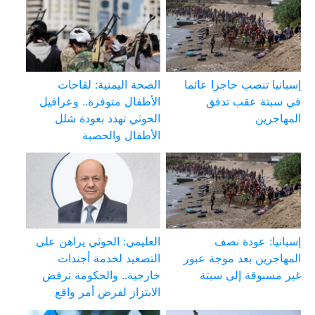
إسبانيا تنصب حاجزا عائما
الصحة اليمنية: لقاحات
في سبتة عقب تدفق
الأطفال متوفرة.. وعراقيل
المهاجرين
الحوثي تهدد بعودة شلل
الأطفال والحصبة
إسبانيا: عودة نصف
العليمي: الحوثي يراهن على
المهاجرين بعد موجة عبور
التصعيد لخدمة أجندات
غير مسبوقة إلى سبتة
خارجية.. والحكومة ترفض
الابتزاز لفرض أمر واقع