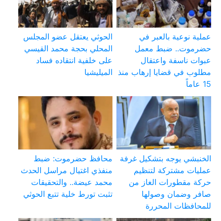
عملية نوعية بالعبر في
الحوثي يعتقل عضو المجلس
حضرموت.. ضبط معمل
المحلي بحجة محمد القيسي
عبوات ناسفة واعتقال
على خلفية انتقاده فساد
مطلوب في قضايا إرهاب منذ
الميليشيا
15 عاماً
الخنبشي يوجه بتشكيل غرفة
محافظ حضرموت: ضبط
عمليات مشتركة لتنظيم
منفذي اغتيال مراسل الحدث
حركة مقطورات الغاز من
محمد عيضة.. والتحقيقات
صافر وضمان وصولها
تثبت تورط خلية تتبع الحوثي
للمحافظات المحررة