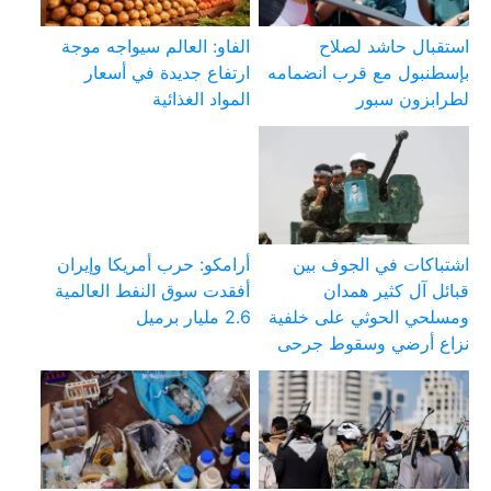
استقبال حاشد لصلاح
الفاو: العالم سيواجه موجة
بإسطنبول مع قرب انضمامه
ارتفاع جديدة في أسعار
لطرابزون سبور
المواد الغذائية
اشتباكات في الجوف بين
أرامكو: حرب أمريكا وإيران
قبائل آل كثير همدان
أفقدت سوق النفط العالمية
ومسلحي الحوثي على خلفية
2.6 مليار برميل
نزاع أرضي وسقوط جرحى