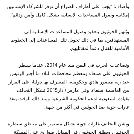
وأضاف: “يجب على أطراف الصراع أن توفر للشركاء الإنسانيين
إمكانية وصول المساعدات الإنسانية بشكل كامل وآمن ودائم”.
ويُتهم الحوثيون بتعقيد وصول المساعدات الإنسانية إلى
المستهدفين، بما في ذلك تحويل تلك المساعدات إلى الخطوط
الأمامية للقتال دعماً لمقاتليهم.
وتصاعدت الحرب في اليمن منذ عام 2014، عندما سيطر
الحوثيون على صنعاء ومعظم محافظات البلاد ما أجبر الرئيس
عبد ربه منصور هادي وحكومته، المعترف بها دوليا، على الفرار
من العاصمة صنعاء. وفي مارس/أذار2015 تشكل التحالف
بقيادة السعودية لدعم الحكومة الشرعية ومنذ ذلك الوقت ينفذ
غارات جوية ضد الحوثيين في أكثر من جبهة.
ويشن التحالف غارات جوية بشكل مستمر على مناطق سيطرة
الحوثيين، ويطلق الحوثيون في المقابل صواريخ على المملكة