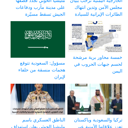
الخارجية اليمنية ترحب ببيان
مليشيا الحوثي تجدد قصفها
مجلس الأمن وتدين انتهاك
على مدينة مأرب ودفاعات
الطائرات الإيرانية للسيادة
الجيش تسقط مسيّرة
خمسة محاور برية مرشحة
مسؤول: السعودية تتوقع
لحسم جبهات الحروب في
هجمات منسقة من حلفاء
اليمن
لإيران
تركيا والسعودية وباكستان
الناطق العسكري باسم
تعزز علاقاتها الأمنية عبر
مليشيا الحوثي يعلن استهداف