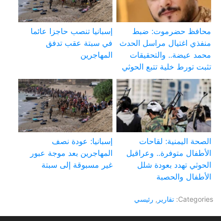
محافظ حضرموت: ضبط
إسبانيا تنصب حاجزا عائما
منفذي اغتيال مراسل الحدث
في سبتة عقب تدفق
محمد عيضة.. والتحقيقات
المهاجرين
تثبت تورط خلية تتبع الحوثي
الصحة اليمنية: لقاحات
إسبانيا: عودة نصف
الأطفال متوفرة.. وعراقيل
المهاجرين بعد موجة عبور
الحوثي تهدد بعودة شلل
غير مسبوقة إلى سبتة
الأطفال والحصبة
Categories:
تقارير
,
رئيسي