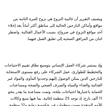
ويضيف التقرير أن غالبية النزوح هي نزوح للمرة الثانية من
مواقع وأماكن النازحين الحالية إلى مناطق أكثر أماناً بعد إخلاء
أحد مواقع النزوح في صرواح، بسبب الأعمال القتالية. واضطر
اثنان من المرافق الصحية إلى تعليق العمل فيهما.
وإذ يستمر شركاء العمل الإنساني بتوسيع نطاق تقييم الاحتياجات
والتخطيط للطوارئ، عمل الشركاء على رفع مستوى الاستجابة
للنازحين الذين يمكن الوصول إليهم وحددوا المأوى والمواد غير
الغذائية والغذاء والمياه والصرف الصحي والصحة ومساعدات
الحماية باعتبارها احتياجات ملحة، وتمت مساعدة ما يقدر بنحو
11 ألف نازح، إذ توجد 25 منظمة إغاثية، بما فيها سبع وكالات
للأمم المتحدة وست منظمات غير حكومية دولية و12 منظمة