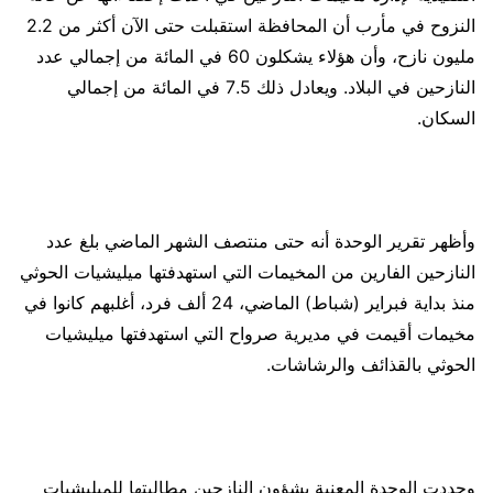
النزوح في مأرب أن المحافظة استقبلت حتى الآن أكثر من 2.2
مليون نازح، وأن هؤلاء يشكلون 60 في المائة من إجمالي عدد
النازحين في البلاد. ويعادل ذلك 7.5 في المائة من إجمالي
السكان.
وأظهر تقرير الوحدة أنه حتى منتصف الشهر الماضي بلغ عدد
النازحين الفارين من المخيمات التي استهدفتها ميليشيات الحوثي
منذ بداية فبراير (شباط) الماضي، 24 ألف فرد، أغلبهم كانوا في
مخيمات أقيمت في مديرية صرواح التي استهدفتها ميليشيات
الحوثي بالقذائف والرشاشات.
وجددت الوحدة المعنية بشؤون النازحين مطالبتها للميليشيات