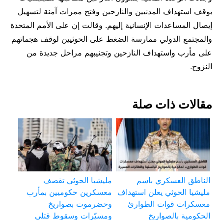
بوقف استهداف المدنيين والنازحين وفتح ممرات آمنة لتسهيل
إيصال المساعدات الإنسانية إليهم. وقالت إن على الأمم المتحدة
والمجتمع الدولي ممارسة الضغط على الحوثيين لوقف هجماتهم
على مأرب واستهداف النازحين وتجنيبهم مراحل جديدة من
النزوح.
مقالات ذات صلة
الناطق العسكري باسم
مليشيا الحوثي تقصف
مليشيا الحوثي يعلن استهداف
معسكرين حكوميين بمأرب
معسكرات قوات الطوارئ
وحضرموت بصواريخ
الحكومية بالصواريخ
ومسيّرات وسقوط قتلى