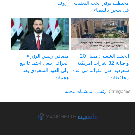
مختطف توفي تحت التعذيب
آزوف
في سجن بالبيضاء
الحشد الشعبي: مقتل 20
مصادر: رئيس الوزراء
وإصابة 32 بغارات أمريكية
العراقي يلغي اجتماعا مع
سعودية على مقراتنا في عدة
ولي العهد السعودي بعد
محافظات”
هجمات
Categories:
رئيسي
,
مانشيتات محلية