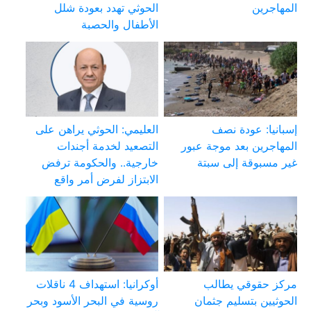
المهاجرين
الحوثي تهدد بعودة شلل
الأطفال والحصبة
إسبانيا: عودة نصف
العليمي: الحوثي يراهن على
المهاجرين بعد موجة عبور
التصعيد لخدمة أجندات
غير مسبوقة إلى سبتة
خارجية.. والحكومة ترفض
الابتزاز لفرض أمر واقع
مركز حقوقي يطالب
أوكرانيا: استهداف 4 ناقلات
الحوثيين بتسليم جثمان
روسية في البحر الأسود وبحر