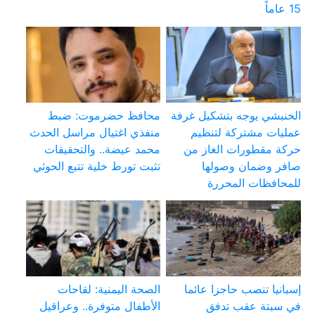
15 عاماً
الخنبشي يوجه بتشكيل غرفة
محافظ حضرموت: ضبط
عمليات مشتركة لتنظيم
منفذي اغتيال مراسل الحدث
حركة مقطورات الغاز من
محمد عيضة.. والتحقيقات
صافر وضمان وصولها
تثبت تورط خلية تتبع الحوثي
للمحافظات المحررة
إسبانيا تنصب حاجزا عائما
الصحة اليمنية: لقاحات
في سبتة عقب تدفق
الأطفال متوفرة.. وعراقيل