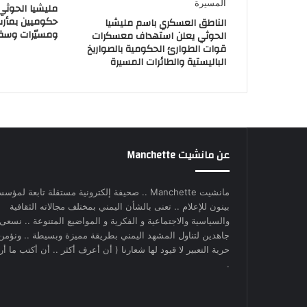
مليشيا الحوث
حكوميين بمأر
الناطق العسكري باسم مليشيا
ومسيّرات وسق
الحوثي يعلن استهداف معسكرات
قوات الطوارئ الحكومية بالصواريخ
الباليستية والطائرات المسيرة
عن مانشيت Manchette
مانشيت Manchette .. صحيفة إلكترونية مستقلة تابعة لمؤس
بينون للإعلام .. تعنى بالشأن اليمني بمختلف مجالاته الثقافية
والسياسية والاجتماعية و الفكرية و المواضيع المتنوعة .. نسعى
جاهدين لتناول المشهد اليمني بطريقة مميزة وبسيطة .. ونؤمن
حرية التعبير لا قيود لها شعارنا ( أن أعرف أكثر .. أن أكتب ما أري
.