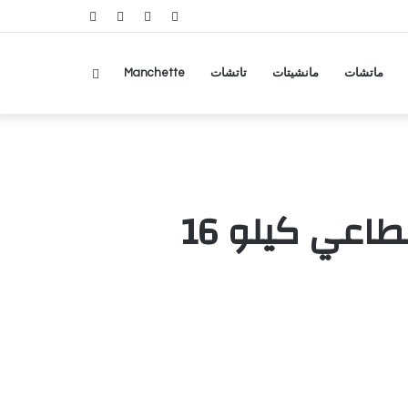
RSS
تسجيل
مقال
عمود
الدخول
عشوائي
جانبي
بحث
ماتشات
مانشيتات
تاتشات
Manchette
عن
القوات المشتركة تخمد مصادر نيران حوثية في قطاعي كيلو 16