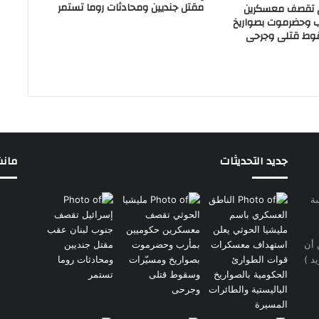
مقتل جنديين ومحادثات روما تستمر
ي تقصف معسكرين
ب وحضرموت بصواريخ
وط قتلى وجرحى
جديد التحديثات
مانشيت 
سة
 أن
د )