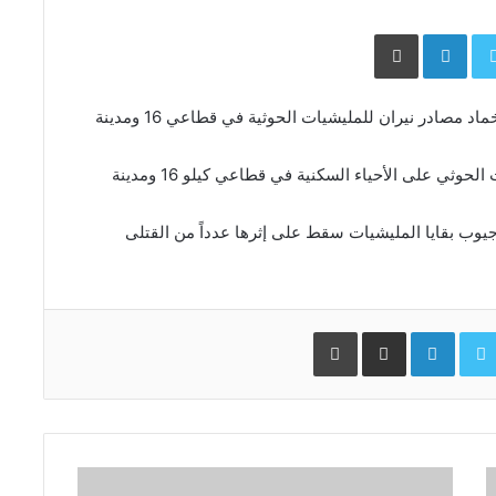
Face
Twitter
LinkedIn
طباعة
تمكنت القوات المشتركة، اليوم الثلاثاء 13 أبريل، من إخماد مصادر نيران للمليشيات الحوثية في قطاعي 16 ومدينة
حيث ردت القوات المشتركة على قصف شنته مليشيات الحوثي على الأحياء السكنية في قطاعي كيلو 16 ومدينة
ب بقايا المليشيات سقط على إثرها عدداً من القتلى
Facebo
Twitter
LinkedIn
مشاركة عبر البريد
طباعة