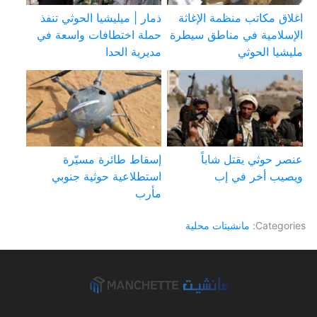
اغلاق مكاتب منظمة الإغاثة
ذمار | ميليشيا الحوثي تنفذ
الإسلامية في مناطق سيطرة
حملة اختطافات واسعة في
مليشيا الحوثي
مديرية الحدا
عنصر حوثي يقتل شاباً
إسقاط طائرة مسيّرة
ويصيب أخر في إب
استطلاعية حوثية جنوبي
مأرب
Categories:
مانشيتات محلية