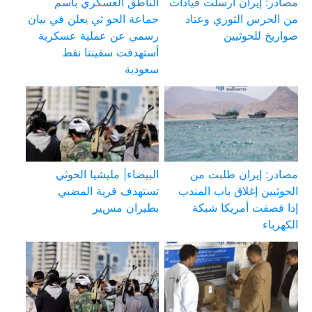
مصادر: إيران أرسلت قيادات
الناطق العسكري بأسم
من الحرس الثوري وعتاد
جماعة الحو ثي يعلن في بيان
صواريخ للحوثيين
رسمي عن عملية عسكرية
أستهدفت سفينتا نفط
سعودية
مصادر: إيران طلبت من
البيضاء| مليشيا الحوثي
الحوثيين إغلاق باب المندب
تستهدف قرية المضبي
إذا قصفت أمريكا شبكة
بطيران مسير
الكهرباء