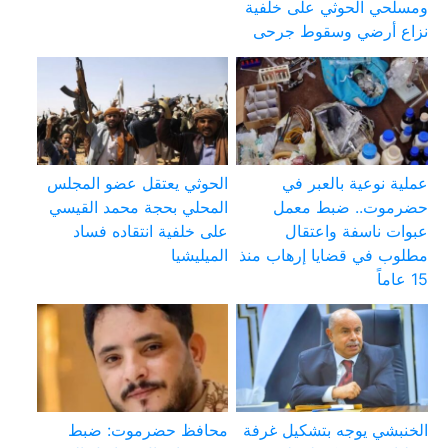
ومسلحي الحوثي على خلفية
نزاع أرضي وسقوط جرحى
عملية نوعية بالعبر في
الحوثي يعتقل عضو المجلس
حضرموت.. ضبط معمل
المحلي بحجة محمد القيسي
عبوات ناسفة واعتقال
على خلفية انتقاده فساد
مطلوب في قضايا إرهاب منذ
الميليشيا
15 عاماً
الخنبشي يوجه بتشكيل غرفة
محافظ حضرموت: ضبط