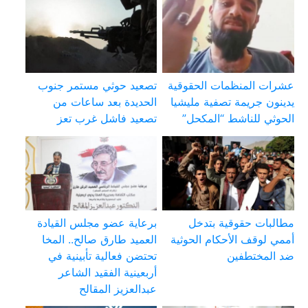
عشرات المنظمات الحقوقية
تصعيد حوثي مستمر جنوب
يدينون جريمة تصفية مليشيا
الحديدة بعد ساعات من
الحوثي للناشط “المكحل”
تصعيد فاشل غرب تعز
مطالبات حقوقية بتدخل
برعاية عضو مجلس القيادة
أممي لوقف الأحكام الحوثية
العميد طارق صالح.. المخا
ضد المختطفين
تحتضن فعالية تأبينية في
أربعينية الفقيد الشاعر
عبدالعزيز المقالح