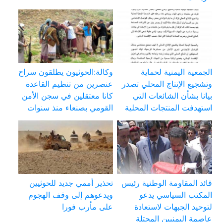
الجمعية اليمنية لحماية
وكالة:الحوثيون يطلقون سراح
وتشجيع الإنتاج المحلي تصدر
عنصرين من تنظيم القاعدة
بيانا بشأن الشائعات التي
كانا معتقلين في سجن الأمن
استهدفت المنتجات المحلية
القومي بصنعاء منذ سنوات
قائد المقاومة الوطنية رئيس
تحذير أممي جديد للحوثيين
المكتب السياسي يدعو
ويدعوهم إلى وقف الهجوم
لتوحيد الجبهات لاستعادة
على مأرب فورا
عاصمة اليمنيين المحتلة