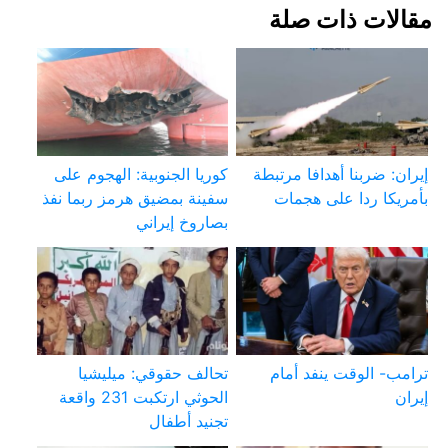
مقالات ذات صلة
إيران: ضربنا أهدافا مرتبطة
كوريا الجنوبية: الهجوم على
بأمريكا ردا على هجمات
سفينة بمضيق هرمز ربما نفذ
بصاروخ إيراني
ترامب- الوقت ينفد أمام
تحالف حقوقي: ميليشيا
إيران
الحوثي ارتكبت 231 واقعة
تجنيد أطفال