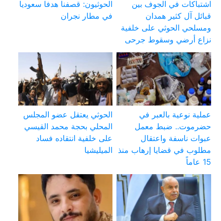
اشتباكات في الجوف بين
الحوثيون: قصفنا هدفا سعوديا
قبائل آل كثير همدان
في مطار نجران
ومسلحي الحوثي على خلفية
نزاع أرضي وسقوط جرحى
عملية نوعية بالعبر في
الحوثي يعتقل عضو المجلس
حضرموت.. ضبط معمل
المحلي بحجة محمد القيسي
عبوات ناسفة واعتقال
على خلفية انتقاده فساد
مطلوب في قضايا إرهاب منذ
الميليشيا
15 عاماً