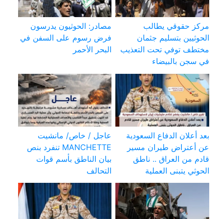
مركز حقوقي يطالب
مصادر: الحوثيون يدرسون
الحوثيين بتسليم جثمان
فرض رسوم على السفن في
مختطف توفي تحت التعذيب
البحر الأحمر
في سجن بالبيضاء
بعد أعلان الدفاع السعودية
عاجل / خاص/ مانشيت
عن أعتراض طيران مسير
MANCHETTE تنفرد بنص
قادم من العراق .. ناطق
بيان الناطق بأسم قوات
الحوثي يتبنى العملية
التحالف