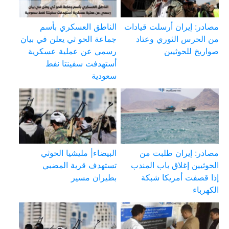
مصادر: إيران أرسلت قيادات
الناطق العسكري بأسم
من الحرس الثوري وعتاد
جماعة الحو ثي يعلن في بيان
صواريخ للحوثيين
رسمي عن عملية عسكرية
أستهدفت سفينتا نفط
سعودية
مصادر: إيران طلبت من
البيضاء| مليشيا الحوثي
الحوثيين إغلاق باب المندب
تستهدف قرية المضبي
إذا قصفت أمريكا شبكة
بطيران مسير
الكهرباء