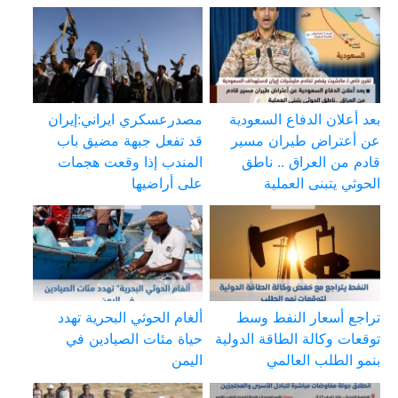
بعد أعلان الدفاع السعودية
مصدرعسكري ايراني:إيران
عن أعتراض طيران مسير
قد تفعل جبهة مضيق باب
قادم من العراق .. ناطق
المندب إذا وقعت هجمات
الحوثي يتبنى العملية
على أراضيها
تراجع أسعار النفط وسط
ألغام الحوثي البحرية تهدد
توقعات وكالة الطاقة الدولية
حياة مئات الصيادين في
بنمو الطلب العالمي
اليمن