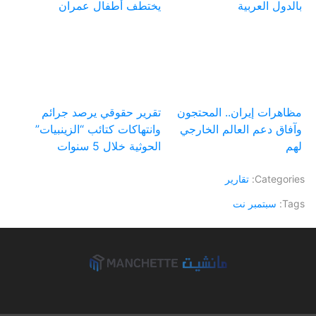
بالدول العربية
يختطف أطفال عمران
مظاهرات إيران.. المحتجون
تقرير حقوقي يرصد جرائم
وآفاق دعم العالم الخارجي
وانتهاكات كتائب “الزينبيات”
لهم
الحوثية خلال 5 سنوات
Categories:
تقارير
Tags:
سبتمبر نت