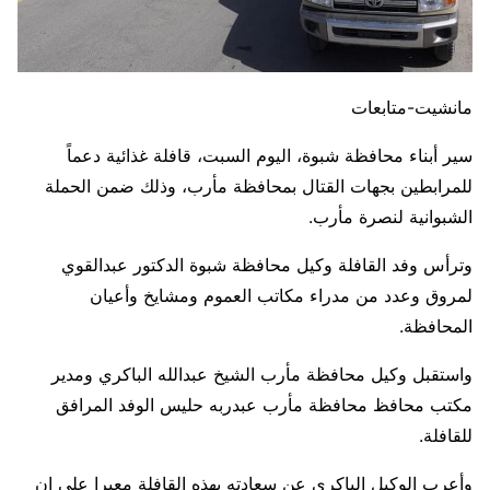
مانشيت-متابعات
سير أبناء محافظة شبوة، اليوم السبت، قافلة غذائية دعماً
للمرابطين بجهات القتال بمحافظة مأرب، وذلك ضمن الحملة
الشبوانية لنصرة مأرب.
وترأس وفد القافلة وكيل محافظة شبوة الدكتور عبدالقوي
لمروق وعدد من مدراء مكاتب العموم ومشايخ وأعيان
المحافظة.
واستقبل وكيل محافظة مأرب الشيخ عبدالله الباكري ومدير
مكتب محافظ محافظة مأرب عبدربه حليس الوفد المرافق
للقافلة.
وأعرب الوكيل الباكري عن سعادته بهذه القافلة معبرا على ان