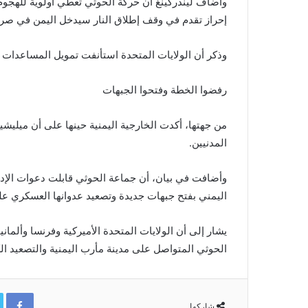
وأضاف ليندركينغ أن حركة الحوثي تعطي أولوية للهجوم
إحراز تقدم في وقف إطلاق النار سيدخل اليمن في صراع 
وذكر أن الولايات المتحدة استأنفت تمويل المساعدات ا
رفضوا الخطة وفتحوا الجبهات
من جهتها، أكدت الخارجية اليمنية حينها على أن ميليشي
المدنيين.
وأضافت في بيان، أن جماعة الحوثي قابلت دعوات الإدار
اليمني بفتح جبهات جديدة وتصعيد عدوانها العسكري عل
يشار إلى أن الولايات المتحدة الأميركية وفرنسا وألمانيا 
الحوثي المتواصل على مدينة مأرب اليمنية والتصعيد الكب
ok
شاركها