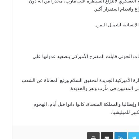
 العسكري لانتزاع السيطرة على مأرب، محذرا من أنه دون
وانعدام استقرار أكبر.
لإنسانية لشمال اليمن.
ات الحوثي قابلت المقترح الأميركي بتصعيد عدوانها على
ة الأميركية الجديدة لتحقيق السلام ورفع المعاناة عن الشعب
ى المدنيين في مأرب وتعز والحديدة.
وإيطاليا والمملكة المتحدة، كانوا دانوا قبل أيام، الهجوم
ير للميليشيا.
Facebo
Twitter
LinkedIn
مشاركة عبر البريد
طباعة