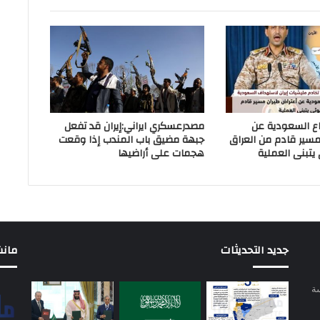
اع السعودية عن
مصدرعسكري ايراني:إيران قد تفعل
مسير قادم من العراق
جبهة مضيق باب المندب إذا وقعت
 يتبنى العملية
هجمات على أراضيها
جديد التحديثات
مانشيت 
سة