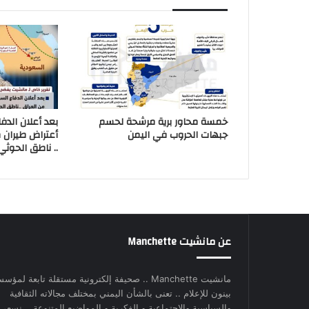
خمسة محاور برية مرشحة لحسم
بعد أعلان الدف
جبهات الحروب في اليمن
أعتراض طيران 
.. ناطق الحوثي
عن مانشيت Manchette
مانشيت Manchette .. صحيفة إلكترونية مستقلة تابعة لمؤس
بينون للإعلام .. تعنى بالشأن اليمني بمختلف مجالاته الثقافية
والسياسية والاجتماعية و الفكرية و المواضيع المتنوعة .. نسعى