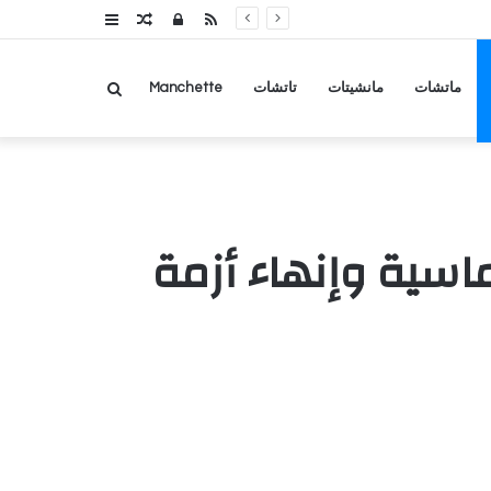
RSS
تسجيل
مقال
عمود
الدخول
عشوائي
جانبي
بحث
ماتشات
مانشيتات
تاتشات
Manchette
عن
ماسية وإنهاء أزمة