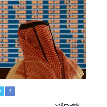
book
مانشيت-وكالات