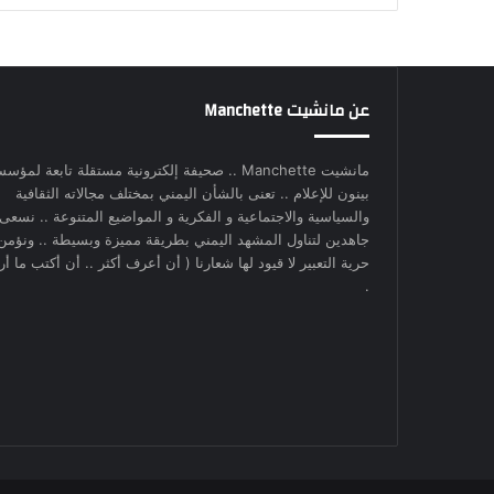
عن مانشيت Manchette
مانشيت Manchette .. صحيفة إلكترونية مستقلة تابعة لمؤس
بينون للإعلام .. تعنى بالشأن اليمني بمختلف مجالاته الثقافية
والسياسية والاجتماعية و الفكرية و المواضيع المتنوعة .. نسعى
جاهدين لتناول المشهد اليمني بطريقة مميزة وبسيطة .. ونؤمن
حرية التعبير لا قيود لها شعارنا ( أن أعرف أكثر .. أن أكتب ما أري
.