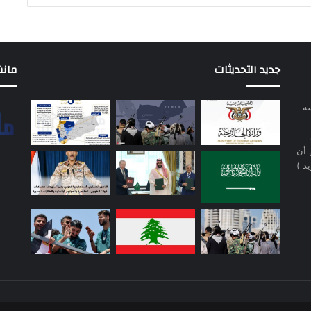
جديد التحديثات
مانشيت 
سة
 أن
د )