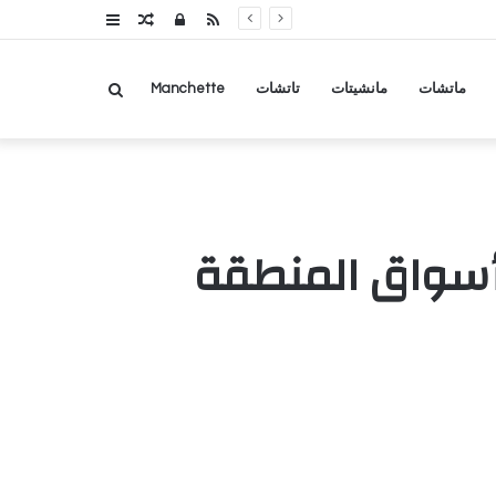
RSS
تسجيل
مقال
عمود
الدخول
عشوائي
جانبي
بحث
ماتشات
مانشيتات
تاتشات
Manchette
عن
سواق المنطقة