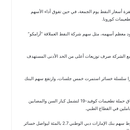
فزة أسعار النفط يوم الجمعة، في حين تفوق أداء الأسهم
عيمات كورونا.
 في المملكة 1.2 بالمئة مع صعود معظم أسهمه، مثل سهم شركة النفط العملاقة “أرامكو”
سع الشركة صرف توزيعات أعلى من الحد الأدنى المستهدف
قيادية في مصر 2 بالمئة، متجاوزا سلسلة خسائر استمرت خمس جلسات، وارتفع سهم البنك
وأعلن مجلس الوزراء أن مصر وسعت يوم الخميس نطاق حملة تطعيمات كوفيد-19 لتشمل كبار السن والمصابين
املين في القطاع الطبي.
وتراجع المؤشر الرئيسي في دبي 0.9 بالمئة متأثرا بهبوط سهم بنك الإمارات دبي الوطني 2.7 بالمئة ليواصل خسائر