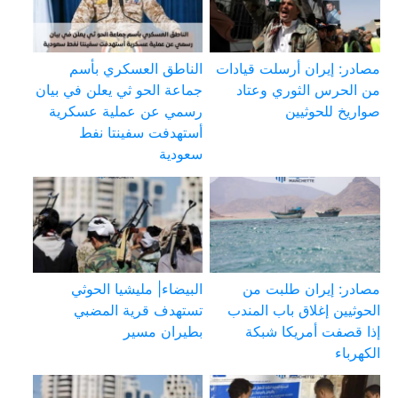
مصادر: إيران أرسلت قيادات
الناطق العسكري بأسم
من الحرس الثوري وعتاد
جماعة الحو ثي يعلن في بيان
صواريخ للحوثيين
رسمي عن عملية عسكرية
أستهدفت سفينتا نفط
سعودية
مصادر: إيران طلبت من
البيضاء| مليشيا الحوثي
الحوثيين إغلاق باب المندب
تستهدف قرية المضبي
إذا قصفت أمريكا شبكة
بطيران مسير
الكهرباء