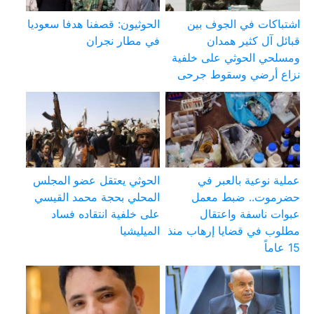
اشتباكات في الجوف بين
الحوثيون: قصفنا هدفا سعوديا
قبائل آل كثير همدان
في مطار نجران
ومسلحي الحوثي على خلفية
نزاع أرضي وسقوط جرحى
عملية نوعية بالعبر في
الحوثي يعتقل عضو المجلس
حضرموت.. ضبط معمل
المحلي بحجة محمد القيسي
عبوات ناسفة واعتقال
على خلفية انتقاده فساد
مطلوب في قضايا إرهاب منذ
الميليشيا
15 عاماً