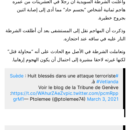
وأعلنت الشرطة السويدية أن رجلا في العشرينات من عمره
هاجم ثمانية أشخاص “بجسم حاد” مما أدى إلى إصابة اثنين
بجروح خطيرة.
وذكرت أن المهاجم نقل إلى المستشفى بعد أن أطلقت الشرطة
النار عليه في ساقه عند احتجازه.
وتعاملت الشرطة في الأصل مع الحادث على أنه “محاولة قتل”
لكنها غيرته لاحقا مشيرة إلى احتمال أن يكون الهجوم إرهابيا.
: Huit blessés dans une attaque terroriste
#Suède
.
à
#Vetlanda
Voir le blog de la Tribune de Genève
:
https://t.co/WAhurZAeZv
pic.twitter.com/pcmRpp
grM1
— Ptolemee (@ptolemee74)
March 3, 2021