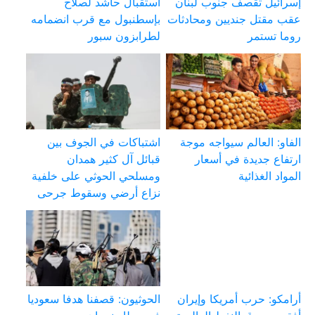
إسرائيل تقصف جنوب لبنان
استقبال حاشد لصلاح
عقب مقتل جنديين ومحادثات
بإسطنبول مع قرب انضمامه
روما تستمر
لطرابزون سبور
الفاو: العالم سيواجه موجة
اشتباكات في الجوف بين
ارتفاع جديدة في أسعار
قبائل آل كثير همدان
المواد الغذائية
ومسلحي الحوثي على خلفية
نزاع أرضي وسقوط جرحى
أرامكو: حرب أمريكا وإيران
الحوثيون: قصفنا هدفا سعوديا