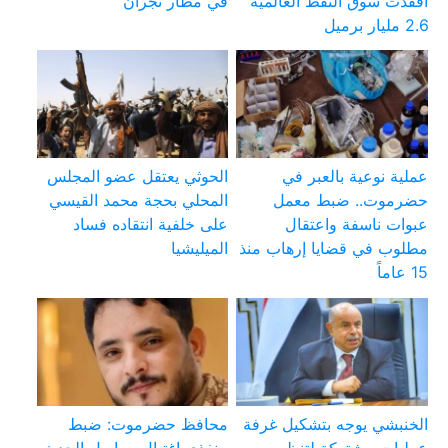
أفقدت سوق النفط العالمية
في مطار نجران
2.6 مليار برميل
عملية نوعية بالعبر في
الحوثي يعتقل عضو المجلس
حضرموت.. ضبط معمل
المحلي بحجة محمد القيسي
عبوات ناسفة واعتقال
على خلفية انتقاده فساد
مطلوب في قضايا إرهاب منذ
الميليشيا
15 عاماً
الخنبشي يوجه بتشكيل غرفة
محافظ حضرموت: ضبط
عمليات مشتركة لتنظيم
منفذي اغتيال مراسل الحدث