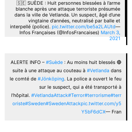
🇸🇪 SUÈDE : Huit personnes blessées à l’arme
blanche après une attaque terroriste présumée
dans la ville de Vetlanda. Un suspect, âgé d’une
vingtaine d’années, neutralisé par balle et
interpellé (police).
pic.twitter.com/be5a2LAUtd
—
Infos Françaises (@InfosFrancaises)
March 3,
2021
#Suède
: Au moins huit blessés
🔴 ALERTE INFO –
suite à une attaque au couteau à
#Vetlanda
dans
le comté de
#Jönköping
. La police a ouvert le feu
sur le suspect, qui a été transporté à
l’hôpital.
#VetlandaAttack
#Terror
#terrorisme
#terr
oriste
#Sweden
#SwedenAttack
pic.twitter.com/y5
Y5bF6dCX
— Fran