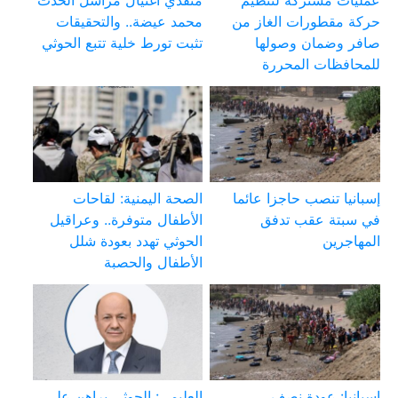
حركة مقطورات الغاز من
محمد عيضة.. والتحقيقات
صافر وضمان وصولها
تثبت تورط خلية تتبع الحوثي
للمحافظات المحررة
إسبانيا تنصب حاجزا عائما
الصحة اليمنية: لقاحات
في سبتة عقب تدفق
الأطفال متوفرة.. وعراقيل
المهاجرين
الحوثي تهدد بعودة شلل
الأطفال والحصبة
إسبانيا: عودة نصف
العليمي: الحوثي يراهن على