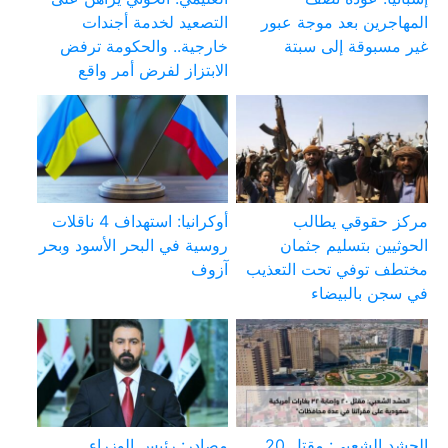
المهاجرين بعد موجة عبور
التصعيد لخدمة أجندات
غير مسبوقة إلى سبتة
خارجية.. والحكومة ترفض
الابتزاز لفرض أمر واقع
مركز حقوقي يطالب
أوكرانيا: استهداف 4 ناقلات
الحوثيين بتسليم جثمان
روسية في البحر الأسود وبحر
مختطف توفي تحت التعذيب
آزوف
في سجن بالبيضاء
الحشد الشعبي: مقتل 20
مصادر: رئيس الوزراء