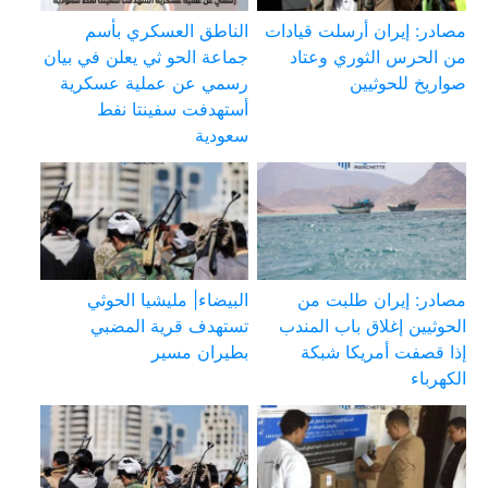
مصادر: إيران أرسلت قيادات
الناطق العسكري بأسم
من الحرس الثوري وعتاد
جماعة الحو ثي يعلن في بيان
صواريخ للحوثيين
رسمي عن عملية عسكرية
أستهدفت سفينتا نفط
سعودية
مصادر: إيران طلبت من
البيضاء| مليشيا الحوثي
الحوثيين إغلاق باب المندب
تستهدف قرية المضبي
إذا قصفت أمريكا شبكة
بطيران مسير
الكهرباء