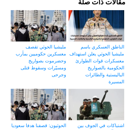
مقالات ذات صلة
الناطق العسكري باسم
مليشيا الحوثي تقصف
مليشيا الحوثي يعلن استهداف
معسكرين حكوميين بمأرب
معسكرات قوات الطوارئ
وحضرموت بصواريخ
الحكومية بالصواريخ
ومسيّرات وسقوط قتلى
الباليستية والطائرات
وجرحى
المسيرة
اشتباكات في الجوف بين
الحوثيون: قصفنا هدفا سعوديا