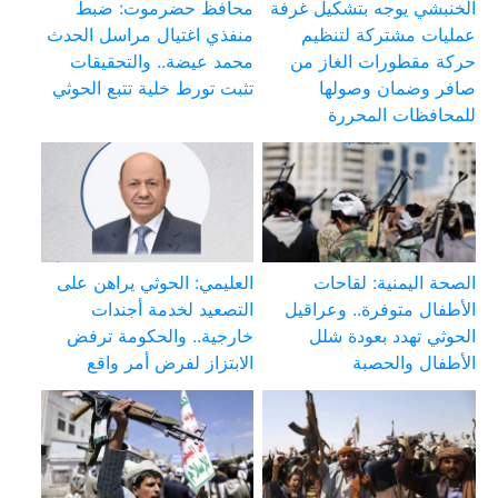
الخنبشي يوجه بتشكيل غرفة
محافظ حضرموت: ضبط
عمليات مشتركة لتنظيم
منفذي اغتيال مراسل الحدث
حركة مقطورات الغاز من
محمد عيضة.. والتحقيقات
صافر وضمان وصولها
تثبت تورط خلية تتبع الحوثي
للمحافظات المحررة
الصحة اليمنية: لقاحات
العليمي: الحوثي يراهن على
الأطفال متوفرة.. وعراقيل
التصعيد لخدمة أجندات
الحوثي تهدد بعودة شلل
خارجية.. والحكومة ترفض
الأطفال والحصبة
الابتزاز لفرض أمر واقع