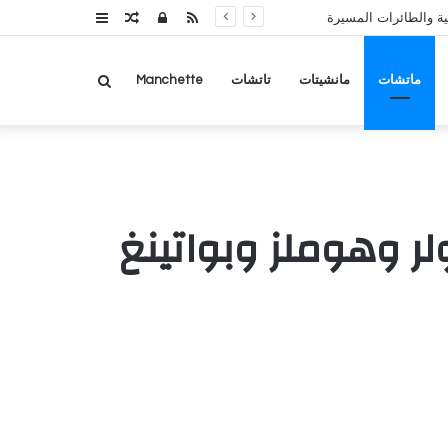
RSS
تسجيل
مقال
عمود
ة والطائرات المسيرة
الدخول
عشوائي
جانبي
بحث
ماتشات
مانشيتات
تاتشات
Manchette
عن
ر وهوملز وبواتينغ