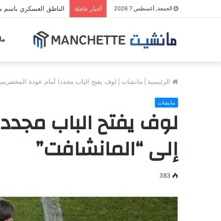
الناطق العسكري باسم مل
الجمعة, أغسطس 7 2026
أخبار عاجلة
ما
الرئيسية
|
ماتشات
|
لوف يفتح الباب مجددا أمام عودة المخضرمين
ماتشات
لوف يفتح الباب مجددا
إلى “المانشافت”
383