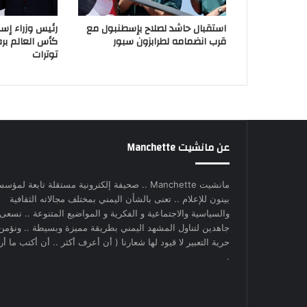
استقبال حاشد لصلاح بإسطنبول مع
رئيس وزراء إسب
قرب انضمامه لطرابزون سبور
كأس العالم بر
توترات
عن مانشيت Manchette
مانشيت Manchette .. صحيفة إلكترونية مستقلة تابعة لمؤس
بينون للإعلام .. تعنى بالشأن اليمني بمختلف مجالاته الثقافية
والسياسية والاجتماعية و الفكرية و المواضيع المتنوعة .. نسعى
جاهدين لتناول المشهد اليمني بطريقة مميزة وبسيطة .. ونؤمن
حرية التعبير لا قيود لها شعارنا ( أن أعرف أكثر .. أن أكتب ما أري
.