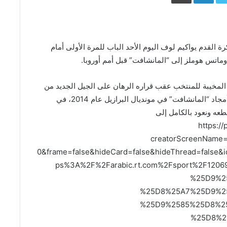
لألماني لكرة القدم يواكيم لوف اليوم الأحد الباب للمرة الأولى أمام
ماتس هوملز إلى “المانشافت” قبل أمم أوروبا.
لمخيبة للمنتخب عقب قراره الرهان على الجيل الجديد من
خلال استبعاد العديد من الركائز الأساسية التي صنعت أمجاد “المانشافت” في مونديال البرازيل عام 2014، في
قطعه ونعود بالكامل إلى
https:/?
creatorScreenName=
0&frame=false&hideCard=false&hideThread=false&
ps%3A%2F%2Farabic.rt.com%2Fsport%2F12
%25D9%2
%25D8%25A7%25D9%2
%25D9%2585%25D8%2
%25D8%2