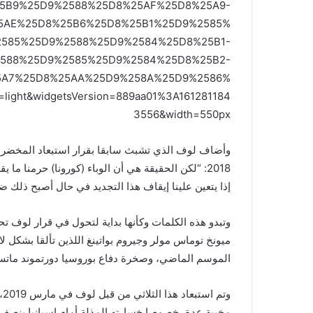
5B9%25D9%2588%25D8%25AF%25D8%25A9-
5AE%25D8%25B6%25D8%25B1%25D9%2585%
2585%25D9%2588%25D9%2584%25D8%25B1-
588%25D9%2585%25D9%2584%25D8%25B2-
5A7%25D8%25AA%25D9%258A%25D9%2586%
ight&widgetsVersion=889aa01%3A161281184
3556&width=550px
وأضاف لوف الذي تشبث سابقا بقرار استبعاد المخضرمي
2018: “لكن الحقيقة هي أن الوباء (كورونا) حرمنا ما
إذا يتعين علينا إيقاف هذا التجديد في حال أصبح ذلك ضر
وتبدو هذه الكلمات وكأنها بداية لتحول في قرار لوف ت
ميونخ توماس مولر وجيروم بواتينغ اللذين تألقا بشكل لا
الموسم الماضي، وصخرة دفاع بوروسيا دورتموند ماتس
وت
مخيبة عدة، خصوصا خسارته المذلة أمام إسبانيا بنصف 