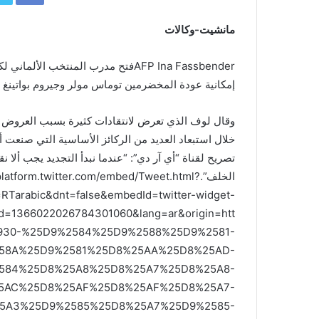
مانشيت-وكالات
AFP Ina Fassbenderفتح مدرب المنتخب ا
إمكانية عودة المخضرمين توماس مولر وجيروم بواتينغ و
وقال لوف الذي تعرض لانتقادات كثيرة بسبب العروض ا
تصريح لقناة “أي آر دي”: “عندما نبدأ التجديد يجب ألا ن
الخلف”./platform.twitter.com/embed/Tweet.html
RTarabic&dnt=false&embedId=twitter-widget-
id=1366022026784301060&lang=ar&origin=htt
06930-%25D9%2584%25D9%2588%25D9%2581-
58A%25D9%2581%25D8%25AA%25D8%25AD-
584%25D8%25A8%25D8%25A7%25D8%25A8-
5AC%25D8%25AF%25D8%25AF%25D8%25A7-
5A3%25D9%2585%25D8%25A7%25D9%2585-