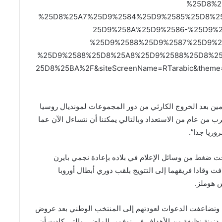
%25D8%2
%25D8%25A7%25D9%2584%25D9%2585%25D8%2
25D9%258A%25D9%2586-%25D9%
%25D9%2588%25D9%2587%25D9%2
%25D9%2588%25D8%25A8%25D9%2588%25D8%2
25D8%25BA%2F&siteScreenName=RTarabic&theme=l
ن بعد الخروج الكارثي من دور المجموعات لمونديال روسيا
 يقرب من عام من الاستعداد وبالتالي يمكننا أن نتساءل الآن عما
وريا جدا”.
حت ضغط من وسائل الإعلام في بلاده بإعادة نجمي بايرن
فت وقادا فريقهما إلى التتويج بلقب دوري أبطال أوروبا
 هوملز.
م استبعاد هذا الثلاثي من قبل لوف في مارس 2019، وتضاعفت الدعوات لعودتهم إلى المنتخب الوطني بعد عروض
دزينة نظيفة من الأهداف في نوفمبر الماضي والتي كادت أن