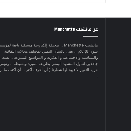
عن مانشيت Manchette
مانشيت Manchette .. صحيفة إلكترونية مستقلة تابعة لمؤس
بينون للإعلام .. تعنى بالشأن اليمني بمختلف مجالاته الثقافية
والسياسية والاجتماعية و الفكرية و المواضيع المتنوعة .. نسعى
جاهدين لتناول المشهد اليمني بطريقة مميزة وبسيطة .. ونؤمن
حرية التعبير لا قيود لها شعارنا ( أن أعرف أكثر .. أن أكتب ما أري
.