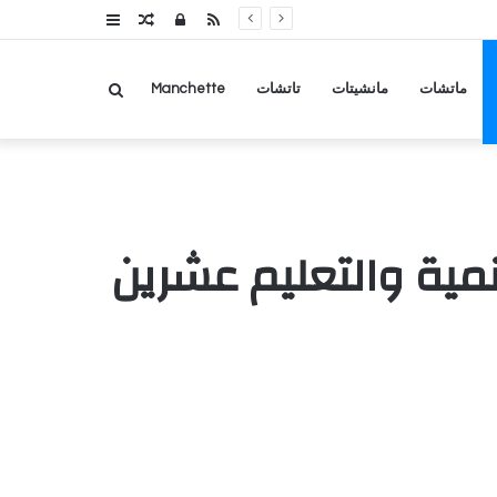
RSS
تسجيل
مقال
عمود
الدخول
عشوائي
جانبي
بحث
ماتشات
مانشيتات
تاتشات
Manchette
عن
نمية والتعليم عشرين