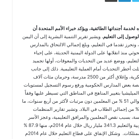
لخدمة أجنداتها الطائفية، ويؤكد خبراء الأمم المتحدة أن
لوصول إلى التعليم.
ويشير تقرير التنمية البشرية إلى أن اليمن
حرز تقدما في التعليم، وبلغ إجمالي الالتحاق بالمدارس
عام 2013. عملت ميليشيا الحوثي منذ انقلابها على الدولة اليمنية الحديثة، على إحياء
عليم، ووضع عديد من التحديات والمعوقات، أولها تجميد
ثلت أخطر التحديات أمام العملية التعليمية. ذلك إلى جانب
استهداف الميليشيا للمدارس واستخدامها لأغراض عسكرية، وإغلاق أكثر من 2500 مدرسة، وحرمان مئات آلاف
خصة بعض المدارس الحكومية ورفع رسوم التسجيل لمستويات
ليشيا بتغيير المناهج في المناطق التي تسيطر عليها وفقاً
لأجندتها الطائفية والسلالية. تركت الميليشيا الحوثية حوالي 51 % من المعلمين دون مرتبات لأكثر من أربع سنوات، ما
ر بشدة على حوالي 64 % من إجمالي المدارس و79 % من إجمالي الطلاب في البلاد. وتشير تقارير المنظمات
ايين طفل خارج المدرسة، بسبب نقص المعلمين والمرافق التعليمية، وعجز الأسر
عن توفير مستلزمات الدراسة. وبلغت نفقات وزارة التربية والتعليم 341.3 مليار ريال خلال عام 2014م، منها 87.9 %
أجور ومرتبات و4.1% نفقات على السلع والخدمات والممتلكات. وشكل الإنفاق على قطاع التعليم خلال عام 2014م