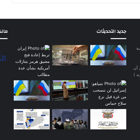
جديد التحديثات
مانشيت 
سة
 أن
د )