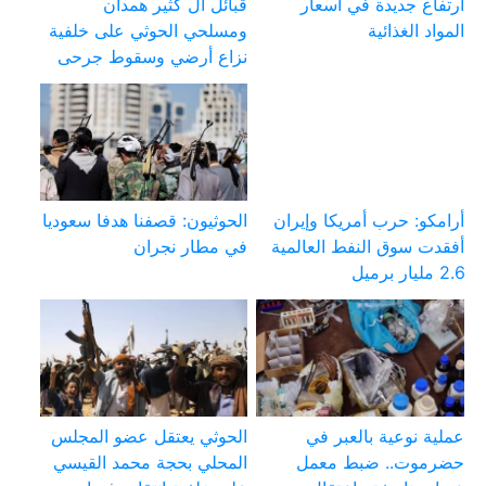
ارتفاع جديدة في أسعار
قبائل آل كثير همدان
المواد الغذائية
ومسلحي الحوثي على خلفية
نزاع أرضي وسقوط جرحى
أرامكو: حرب أمريكا وإيران
الحوثيون: قصفنا هدفا سعوديا
أفقدت سوق النفط العالمية
في مطار نجران
2.6 مليار برميل
عملية نوعية بالعبر في
الحوثي يعتقل عضو المجلس
حضرموت.. ضبط معمل
المحلي بحجة محمد القيسي