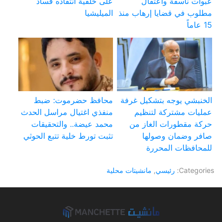
عبوات ناسفة واعتقال
على خلفية انتقاده فساد
مطلوب في قضايا إرهاب منذ
الميليشيا
15 عاماً
الخنبشي يوجه بتشكيل غرفة
محافظ حضرموت: ضبط
عمليات مشتركة لتنظيم
منفذي اغتيال مراسل الحدث
حركة مقطورات الغاز من
محمد عيضة.. والتحقيقات
صافر وضمان وصولها
تثبت تورط خلية تتبع الحوثي
للمحافظات المحررة
Categories:
رئيسي
,
مانشيتات محلية