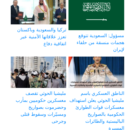
تركيا والسعودية وباكستان
مسؤول: السعودية تتوقع
تعزز علاقاتها الأمنية عبر
هجمات منسقة من حلفاء
اتفاقية دفاع
لإيران
الناطق العسكري باسم
مليشيا الحوثي تقصف
مليشيا الحوثي يعلن استهداف
معسكرين حكوميين بمأرب
معسكرات قوات الطوارئ
وحضرموت بصواريخ
الحكومية بالصواريخ
ومسيّرات وسقوط قتلى
الباليستية والطائرات
وجرحى
المسيرة