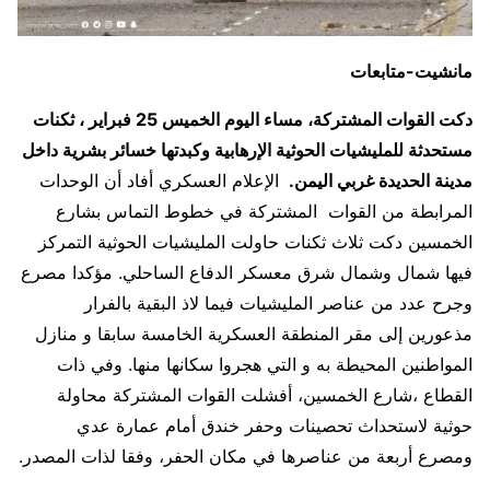
مانشيت-متابعات
دكت القوات المشتركة، مساء اليوم الخميس 25 فبراير ، ثكنات
مستحدثة للمليشيات الحوثية الإرهابية وكبدتها خسائر بشرية داخل
مدينة الحديدة غربي اليمن.
الإعلام العسكري أفاد أن الوحدات
المرابطة من القوات المشتركة في خطوط التماس بشارع
الخمسين دكت ثلاث ثكنات حاولت المليشيات الحوثية التمركز
فيها شمال وشمال شرق معسكر الدفاع الساحلي. مؤكدا مصرع
وجرح عدد من عناصر المليشيات فيما لاذ البقية بالفرار
مذعورين إلى مقر المنطقة العسكرية الخامسة سابقا و منازل
المواطنين المحيطة به و التي هجروا سكانها منها. وفي ذات
القطاع ،شارع الخمسين، أفشلت القوات المشتركة محاولة
حوثية لاستحداث تحصينات وحفر خندق أمام عمارة عدي
ومصرع أربعة من عناصرها في مكان الحفر، وفقا لذات المصدر.