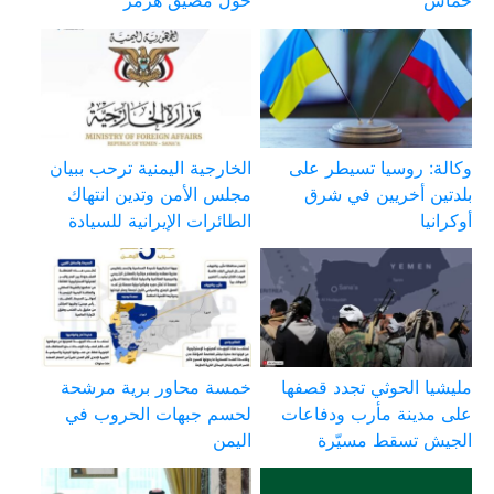
حماس
حول مضيق هرمز
وكالة: روسيا تسيطر على
الخارجية اليمنية ترحب ببيان
بلدتين أخريين في شرق
مجلس الأمن وتدين انتهاك
أوكرانيا
الطائرات الإيرانية للسيادة
مليشيا الحوثي تجدد قصفها
خمسة محاور برية مرشحة
على مدينة مأرب ودفاعات
لحسم جبهات الحروب في
الجيش تسقط مسيّرة
اليمن