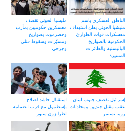
الناطق العسكري باسم
مليشيا الحوثي تقصف
مليشيا الحوثي يعلن استهداف
معسكرين حكوميين بمأرب
معسكرات قوات الطوارئ
وحضرموت بصواريخ
الحكومية بالصواريخ
ومسيّرات وسقوط قتلى
الباليستية والطائرات
وجرحى
المسيرة
إسرائيل تقصف جنوب لبنان
استقبال حاشد لصلاح
عقب مقتل جنديين ومحادثات
بإسطنبول مع قرب انضمامه
روما تستمر
لطرابزون سبور