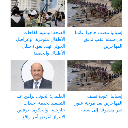
إسبانيا تنصب حاجزا عائما
الصحة اليمنية: لقاحات
في سبتة عقب تدفق
الأطفال متوفرة.. وعراقيل
المهاجرين
الحوثي تهدد بعودة شلل
الأطفال والحصبة
إسبانيا: عودة نصف
العليمي: الحوثي يراهن على
المهاجرين بعد موجة عبور
التصعيد لخدمة أجندات
غير مسبوقة إلى سبتة
خارجية.. والحكومة ترفض
الابتزاز لفرض أمر واقع